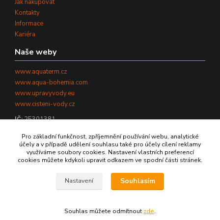
Jak nakupovat
Kontakty
Informace
Kariéra
Naše weby
www.aquaterm.cz
www.aqua-bohemia.com
www.upravyvody.eu
www.cisteni-vody.cz
IČ:
25301381
DIČ:
CZ25301381
Pro základní funkčnost, zpříjemnění používání webu, analytické
účely a v případě udělení souhlasu také pro účely cílení reklamy
využíváme soubory cookies. Nastavení vlastních preferencí
cookies můžete kdykoli upravit odkazem ve spodní části stránek.
©
2026
AQUATERM, s.r.o. - Všechna práva vyhrazena.
Souhlasím
Nastavení
Zpět nahoru ↑
Souhlas můžete odmítnout
zde
.
Vytvořeno na
Eshop-rychle.cz