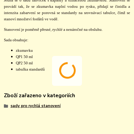
Jedná se o sadu lahviček s kapátky a označenou zkumavkou. Stanovení se
provádí tak, že se zkumavka naplní vodou po rysku, přidají se činidla a
intenzita zabarvení se porovná se standardy na srovnávací tabulce, čímž se
stanoví množství fosfátů ve vodě.
Stanovení je poměrně přesné, rychlé a nenáročné na obsluhu.
Sada obsahuje:
zkumavku
QP1 50 ml
QP2 50 ml
tabulka standardů
Zboží zařazeno v kategoriích
sady pro rychlá stanovení