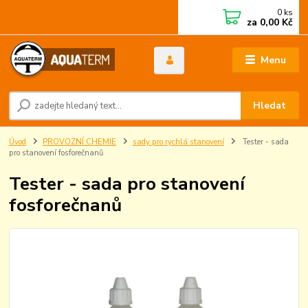
0
ks
za
0,00 Kč
Menu
Hledat
Úvod
PROVOZNÍ CHEMIE
sady pro rychlá stanovení
Tester - sada
pro stanovení fosforečnanů
Tester - sada pro stanovení
fosforečnanů