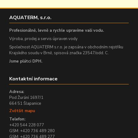
AQUATERM, s.r.o.
Profesionálně, levně a rychle upravíme vaši vodu.
Výroba, prodej a servis úpraven vody
Společnost AQUATERM s.r.o. je zapsána v obchodním rejstříku
Krajského soudu v Brně, spisová značka 23547/odd. C.
Jsme plátci DPH.
Kontaktní informace
Adresa:
Pod Žurání 1697/1
664 51 Šlapanice
Zvětšit mapu
Telefon:
+420 544 228 077
GSM: +420 736 489 280
GSM: +420 736 489 277