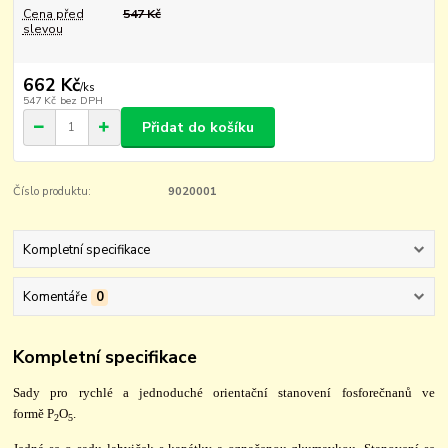
Cena před
547 Kč
slevou
662 Kč
/
ks
547 Kč
bez DPH
Přidat do košíku
Číslo produktu:
9020001
Kompletní specifikace
Komentáře
0
Kompletní specifikace
Sady pro rychlé a jednoduché orientační stanovení fosforečnanů ve
formě P
O
.
2
5