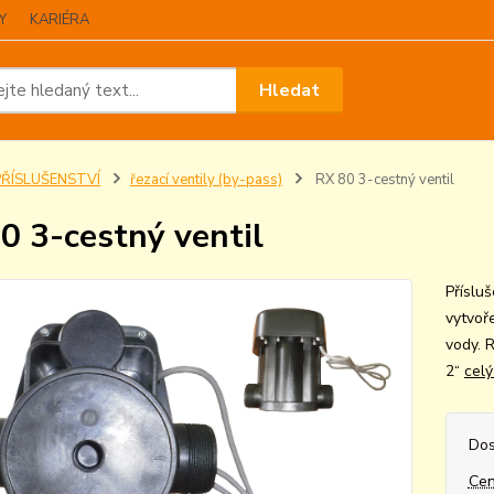
Y
KARIÉRA
Hledat
PŘÍSLUŠENSTVÍ
řezací ventily (by-pass)
RX 80 3-cestný ventil
0 3-cestný ventil
Příslu
vytvoř
vody. 
2“
celý
Dos
Cen