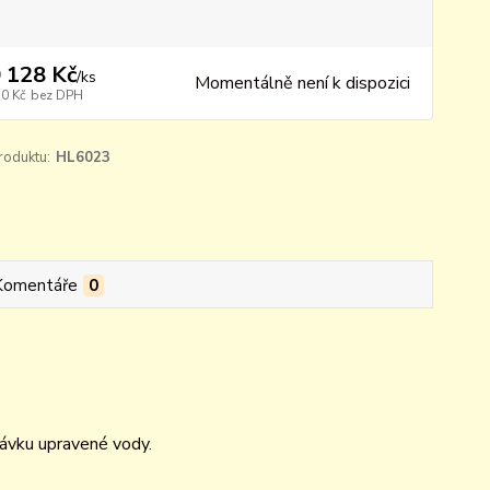
 128 Kč
/
ks
Momentálně není k dispozici
70 Kč
bez DPH
roduktu:
HL6023
Komentáře
0
odávku upravené vody.