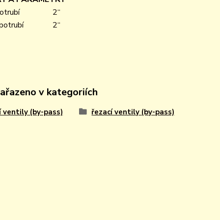
otrubí
2“
potrubí
2“
zařazeno v kategoriích
í ventily (by-pass)
řezací ventily (by-pass)