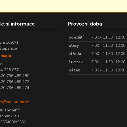
ktní informace
Provozní doba
:
pondělí
7:00 - 11:30
12:00 
ání 1697/1
úterý
7:00 - 11:30
12:00 
Šlapanice
středa
7:00 - 11:30
12:00 
t mapu
čtvrtek
7:00 - 11:30
12:00 
:
44 228 077
pátek
7:00 - 11:30
12:00 
420 736 489 280
420 736 489 277
420 736 489 274
rm@aquaterm.cz
í spojení:
enbank, a.s.
182554002/5500