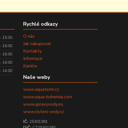
Rychlé odkazy
O nás
- 15:30
Jak nakupovat
- 16:00
Kontakty
- 16:00
Informace
- 16:00
Kariéra
- 14:00
Naše weby
www.aquaterm.cz
www.aqua-bohemia.com
www.upravyvody.eu
www.cisteni-vody.cz
IČ:
25301381
DIČ:
CZ25301381