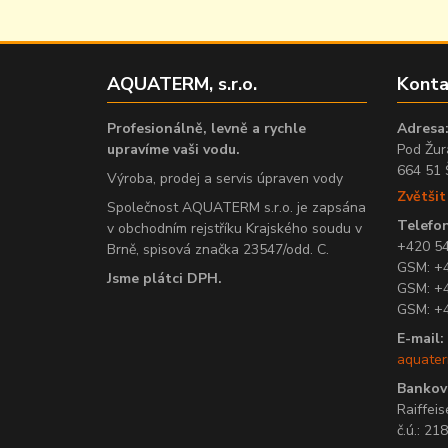
AQUATERM, s.r.o.
Konta
Profesionálně, levně a rychle
Adresa
upravíme vaši vodu.
Pod Žur
664 51 
Výroba, prodej a servis úpraven vody
Zvětši
Společnost AQUATERM s.r.o. je zapsána
Telefon
v obchodním rejstříku Krajského soudu v
+420 5
Brně, spisová značka 23547/odd. C.
GSM: +
Jsme plátci DPH.
GSM: +
GSM: +
E-mail:
aquate
Bankovn
Raiffeis
č.ú.: 2