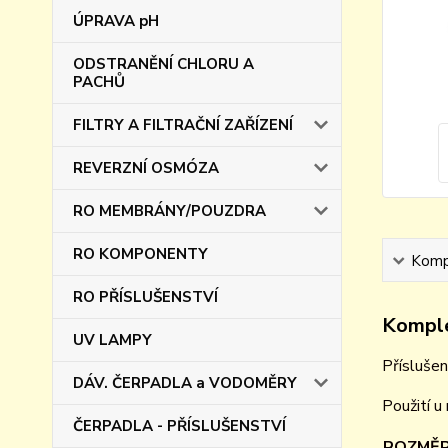
ÚPRAVA pH
ODSTRANĚNÍ CHLORU A
PACHŮ
FILTRY A FILTRAČNÍ ZAŘÍZENÍ
REVERZNÍ OSMÓZA
RO MEMBRÁNY/POUZDRA
RO KOMPONENTY
Kompl
RO PŘÍSLUŠENSTVÍ
Komple
UV LAMPY
Příslušen
DÁV. ČERPADLA a VODOMĚRY
Použití u
ČERPADLA - PŘÍSLUŠENSTVÍ
ROZMĚR