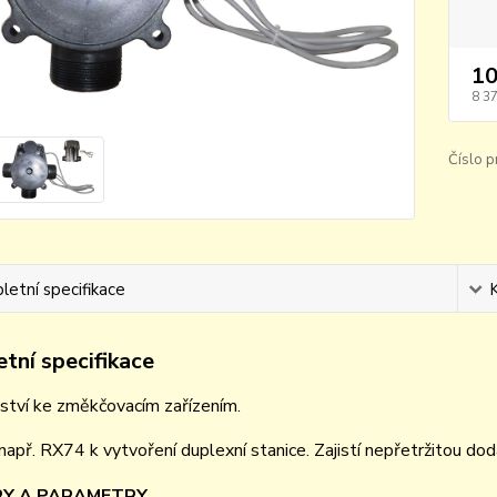
10
8 3
Číslo p
etní specifikace
tní specifikace
ství ke změkčovacím zařízením.
 např. RX74 k vytvoření duplexní stanice. Zajistí nepřetržitou d
Y A PARAMETRY