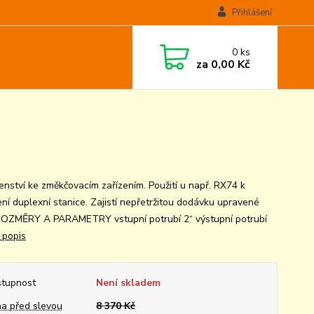
Přihlášení
0
ks
za
0,00 Kč
šenství ke změkčovacím zařízením. Použití u např. RX74 k
ení duplexní stanice. Zajistí nepřetržitou dodávku upravené
ROZMĚRY A PARAMETRY vstupní potrubí 2“ výstupní potrubí
 popis
tupnost
Není skladem
a před slevou
8 370 Kč