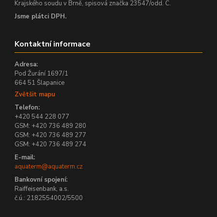
Krajského soudu v Brně, spisová značka 23547/odd. C.
Jsme plátci DPH.
Kontaktní informace
Adresa:
Pod Žurání 1697/1
664 51 Šlapanice
Zvětšit mapu
Telefon:
+420 544 228 077
GSM: +420 736 489 280
GSM: +420 736 489 277
GSM: +420 736 489 274
E-mail:
aquaterm@aquaterm.cz
Bankovní spojení:
Raiffeisenbank, a.s.
č.ú.: 2182554002/5500