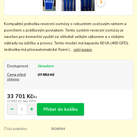
Kompaktní jednotka reverzní osmózy s robustním ocelovým rámem a
povrchem s práškovým povlakem. Tento systém reverzní osmózy je
navržen pro komerční využití se středně velkým výkonem a s nízkými
náklady na údržbu a provoz. Tento model má kapacitu 60 l/h (400 GPD).
Jednotka má plnoautomatické řízení (...
celý popis
Dostupnost
Skladem
Cena před
27 852 Kč
slevou
33 701 Kč
/
ks
27 852 Kč
bez DPH
Přidat do košíku
Číslo produktu:
RO8004