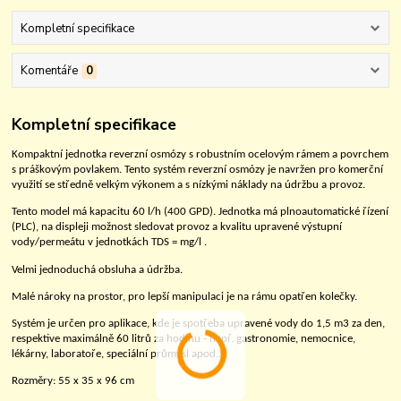
Kompletní specifikace
Komentáře
0
Kompletní specifikace
Kompaktní jednotka
reverzn
í
osm
ó
zy
s robustním
ocelov
ý
m
rámem
a povrchem
s práškovým povlakem.
Tento syst
ém reverzní osmózy je navržen pro komerční
využití se středně velký
m
výkon
em a
s nízkými náklady na údržbu a provoz.
Tento model m
á
kapacitu 60
l/h (400 GPD). Jednotka má plnoautomatické řízení
(PLC), na displeji možnost sledovat provoz
a
kvalitu upravené výstupní
vody/permeátu v jednotkách TDS = mg/l .
Velmi jednoduch
á
obsluha a
ú
držba
.
Mal
é
n
á
roky na prostor, pro lepš
í
manipulaci je na r
á
mu opatřen kolečky.
Systém je určen pro aplikace, kde je spotřeba upravené vody do 1,5 m3 za den,
respektive maximálně 60 litrů za hodinu -
např. gastronomie,
nemocnic
e
,
l
é
k
á
rny, laboratoře, speci
á
ln
í
průmysl apod..
Rozměry:
55 x 35 x 96 cm