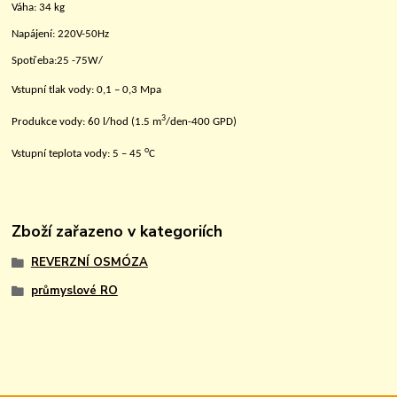
Váha:
34 kg
N
apájení: 220V
-
50Hz
Spotřeba:
25 -75W/
Vstupní tlak vody: 0,1 – 0,3 Mpa
3
Produkce vody: 60 l/hod (1.5 m
/den-400 GPD)
o
Vstupní teplota vody: 5 – 45
C
Zboží zařazeno v kategoriích
REVERZNÍ OSMÓZA
průmyslové RO