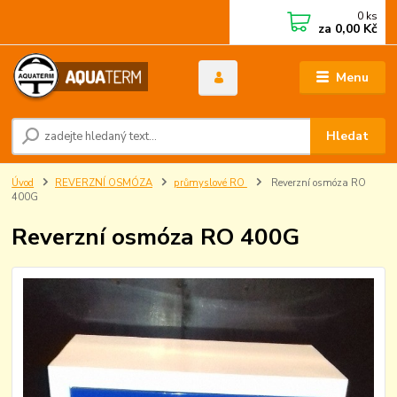
0
ks
za
0,00 Kč
Menu
Hledat
Úvod
REVERZNÍ OSMÓZA
průmyslové RO
Reverzní osmóza RO
400G
Reverzní osmóza RO 400G