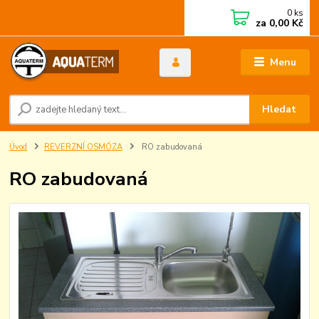
0
ks
za
0,00 Kč
Menu
Hledat
Úvod
REVERZNÍ OSMÓZA
RO zabudovaná
RO zabudovaná