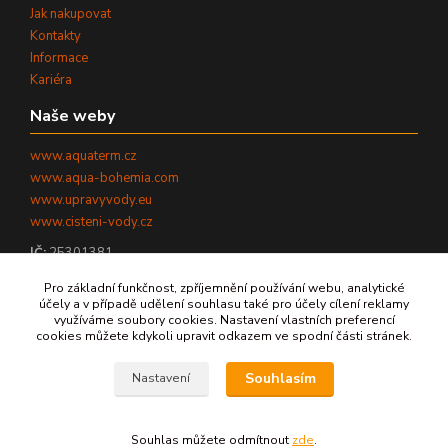
Jak nakupovat
Kontakty
Informace
Kariéra
Naše weby
www.aquaterm.cz
www.aqua-bohemia.com
www.upravyvody.eu
www.cisteni-vody.cz
IČ:
25301381
DIČ:
CZ25301381
Pro základní funkčnost, zpříjemnění používání webu, analytické
účely a v případě udělení souhlasu také pro účely cílení reklamy
využíváme soubory cookies. Nastavení vlastních preferencí
cookies můžete kdykoli upravit odkazem ve spodní části stránek.
©
2026
AQUATERM, s.r.o. - Všechna práva vyhrazena.
Souhlasím
Nastavení
Zpět nahoru ↑
Souhlas můžete odmítnout
zde
.