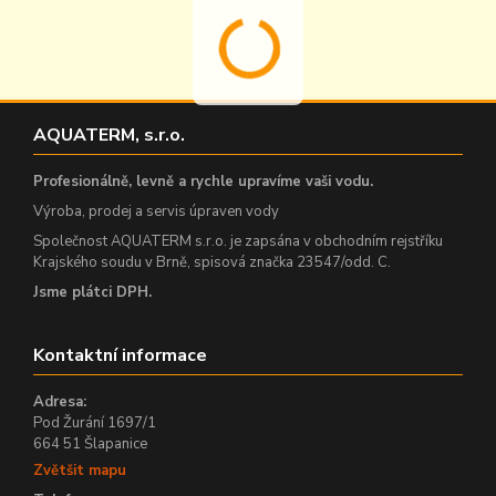
AQUATERM, s.r.o.
Profesionálně, levně a rychle upravíme vaši vodu.
Výroba, prodej a servis úpraven vody
Společnost AQUATERM s.r.o. je zapsána v obchodním rejstříku
Krajského soudu v Brně, spisová značka 23547/odd. C.
Jsme plátci DPH.
Kontaktní informace
Adresa:
Pod Žurání 1697/1
664 51 Šlapanice
Zvětšit mapu