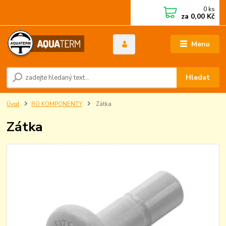
0
ks
za
0,00 Kč
Menu
Hledat
Úvod
RO KOMPONENTY
Zátka
Zátka