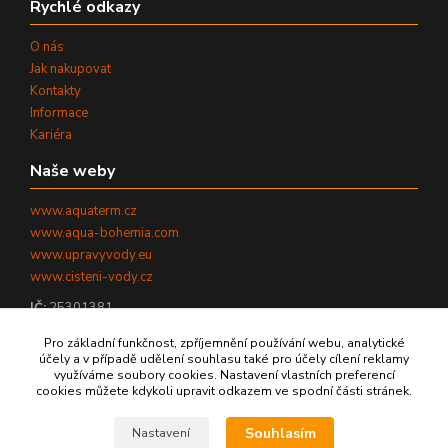
Rychlé odkazy
O nás
Jak nakupovat
Kontakty
Informace
Kariéra
Naše weby
www.aquaterm.cz
www.aqua-bohemia.com
www.upravyvody.eu
www.cisteni-vody.cz
IČ:
25301381
DIČ:
CZ25301381
Pro základní funkčnost, zpříjemnění používání webu, analytické
účely a v případě udělení souhlasu také pro účely cílení reklamy
využíváme soubory cookies. Nastavení vlastních preferencí
cookies můžete kdykoli upravit odkazem ve spodní části stránek.
©
2026
AQUATERM, s.r.o. - Všechna práva vyhrazena.
Souhlasím
Nastavení