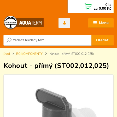
0
ks
za
0,00 Kč
Menu
Hledat
Úvod
RO KOMPONENTY
Kohout - přímý (ST002,012,025)
Kohout - přímý (ST002,012,025)