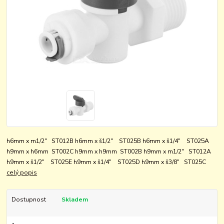
h6mm x m1/2" ST012B h6mm x š1/2" ST025B h6mm x š1/4" ST025A
h9mm x h6mm ST002C h9mm x h9mm ST002B h9mm x m1/2" ST012A
h9mm x š1/2" ST025E h9mm x š1/4" ST025D h9mm x š3/8" ST025C
celý popis
Dostupnost
Skladem