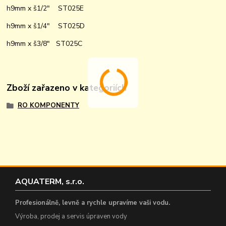
h9mm x š1/2" ST025E
h9mm x š1/4" ST025D
h9mm x š3/8" ST025C
Zboží zařazeno v kategoriích
RO KOMPONENTY
AQUATERM, s.r.o.
Profesionálně, levně a rychle upravíme vaši vodu.
Výroba, prodej a servis úpraven vody