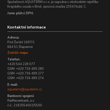
Společnost AQUATERM s.r.o. je zapsána v obchodním rejstříku
Krajského soudu v Brně, spisová značka 23547/odd. C.
Jsme plátci DPH.
Kontaktní informace
Adresa:
Pod Žurání 1697/1
664 51 Šlapanice
Zvětšit mapu
Telefon:
+420 544 228 077
GSM: +420 736 489 280
GSM: +420 736 489 277
GSM: +420 736 489 274
E-mail:
aquaterm@aquaterm.cz
Bankovní spojení:
Raiffeisenbank, a.s.
č.ú.: 2182554002/5500