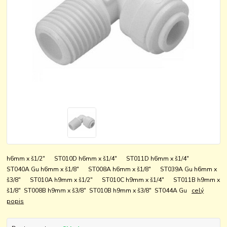
h6mm x š1/2" ST010D h6mm x š1/4" ST011D h6mm x š1/4"
ST040A Gu h6mm x š1/8" ST008A h6mm x š1/8" ST039A Gu h6mm x
š3/8" ST010A h9mm x š1/2" ST010C h9mm x š1/4" ST011B h9mm x
š1/8" ST008B h9mm x š3/8" ST010B h9mm x š3/8" ST044A Gu
celý
popis