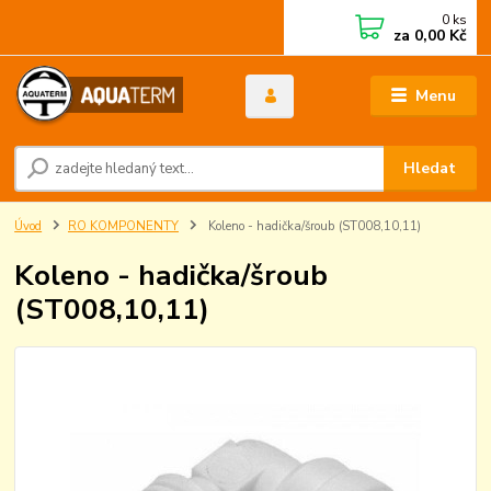
0
ks
za
0,00 Kč
Menu
Hledat
Úvod
RO KOMPONENTY
Koleno - hadička/šroub (ST008,10,11)
Koleno - hadička/šroub
(ST008,10,11)