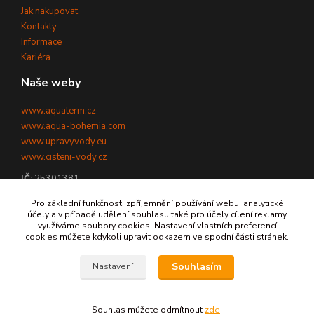
Jak nakupovat
Kontakty
Informace
Kariéra
Naše weby
www.aquaterm.cz
www.aqua-bohemia.com
www.upravyvody.eu
www.cisteni-vody.cz
IČ:
25301381
DIČ:
CZ25301381
Pro základní funkčnost, zpříjemnění používání webu, analytické
účely a v případě udělení souhlasu také pro účely cílení reklamy
využíváme soubory cookies. Nastavení vlastních preferencí
cookies můžete kdykoli upravit odkazem ve spodní části stránek.
©
2026
AQUATERM, s.r.o. - Všechna práva vyhrazena.
Souhlasím
Nastavení
Zpět nahoru ↑
Souhlas můžete odmítnout
zde
.