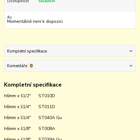
Dostupnost
Skladem
/
ks
Momentálně není k dispozici
Kompletní specifikace
Komentáře
0
Kompletní specifikace
h6mm x š1/2" ST010D
h6mm x š1/4" ST011D
h6mm x š1/4" ST040A Gu
h6mm x š1/8" ST008A
h6mm x š1/8" ST039A Gu