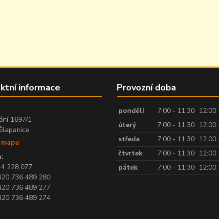
ktní informace
Provozní doba
:
pondělí
7:00 - 11:30
12:00 
ání 1697/1
úterý
7:00 - 11:30
12:00 
Šlapanice
středa
7:00 - 11:30
12:00 
t mapu
čtvrtek
7:00 - 11:30
12:00 
:
44 228 077
pátek
7:00 - 11:30
12:00 
420 736 489 280
420 736 489 277
420 736 489 274