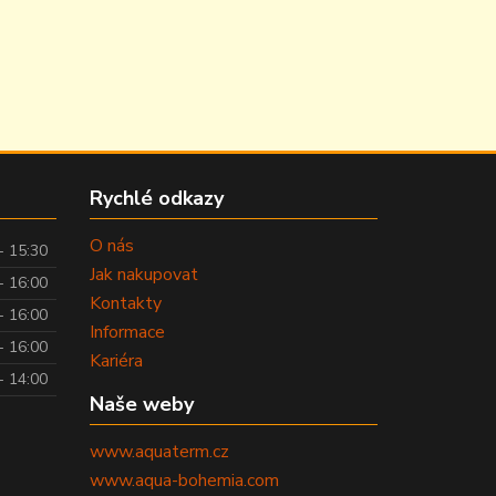
Rychlé odkazy
O nás
- 15:30
Jak nakupovat
- 16:00
Kontakty
- 16:00
Informace
- 16:00
Kariéra
- 14:00
Naše weby
www.aquaterm.cz
www.aqua-bohemia.com