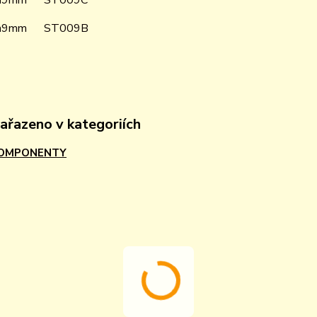
 h9mm ST009C
 h9mm ST009B
zařazeno v kategoriích
KOMPONENTY