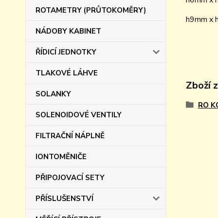
h6mm x
ROTAMETRY (PRŮTOKOMĚRY)
h9mm x
NÁDOBY KABINET
ŘÍDICÍ JEDNOTKY
TLAKOVÉ LÁHVE
Zboží 
SOLANKY
RO 
SOLENOIDOVÉ VENTILY
FILTRAČNÍ NÁPLNĚ
IONTOMĚNIČE
PŘIPOJOVACÍ SETY
PŘÍSLUŠENSTVÍ