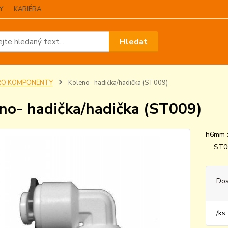
Y
KARIÉRA
Hledat
RO KOMPONENTY
Koleno- hadička/hadička (ST009)
no- hadička/hadička (ST009)
h6mm
ST0
Dos
/
ks