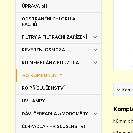
ÚPRAVA pH
ODSTRANĚNÍ CHLORU A
PACHŮ
FILTRY A FILTRAČNÍ ZAŘÍZENÍ
REVERZNÍ OSMÓZA
RO MEMBRÁNY/POUZDRA
RO KOMPONENTY
RO PŘÍSLUŠENSTVÍ
Kompl
UV LAMPY
Komple
DÁV. ČERPADLA a VODOMĚRY
h6mm x
ČERPADLA - PŘÍSLUŠENSTVÍ