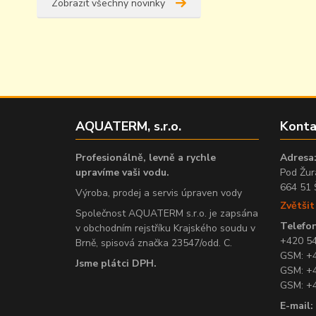
Zobrazit všechny novinky
AQUATERM, s.r.o.
Konta
Profesionálně, levně a rychle
Adresa
upravíme vaši vodu.
Pod Žur
664 51 
Výroba, prodej a servis úpraven vody
Zvětši
Společnost AQUATERM s.r.o. je zapsána
Telefon
v obchodním rejstříku Krajského soudu v
+420 5
Brně, spisová značka 23547/odd. C.
GSM: +
Jsme plátci DPH.
GSM: +
GSM: +
E-mail: