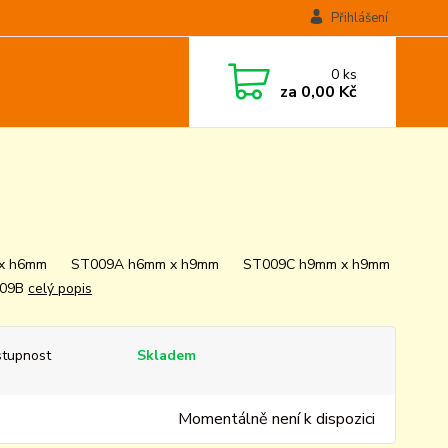
Přihlášení
0
ks
za
0,00 Kč
 x h6mm ST009A h6mm x h9mm ST009C h9mm x h9mm
09B
celý popis
tupnost
Skladem
Momentálně není k dispozici