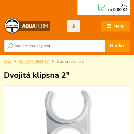
0
ks
za
0,00 Kč
Menu
Hledat
Úvod
RO KOMPONENTY
Dvojitá klipsna 2"
Dvojitá klipsna 2"