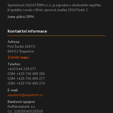
Společnost AQUATERM s.r.o. je zapsána v obchodním rejstříku
Krajského soudu v Brně, spisová značka 23547/odd. C.
Jsme plátci DPH.
Kontaktní informace
Adresa:
Pod Žurání 1697/1
664 51 Šlapanice
Zvětšit mapu
Telefon:
+420 544 228 077
GSM: +420 736 489 280
GSM: +420 736 489 277
GSM: +420 736 489 274
E-mail:
aquaterm@aquaterm.cz
Bankovní spojení:
Raiffeisenbank, a.s.
č.ú.: 2182554002/5500