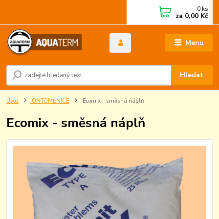
0
ks
za
0,00 Kč
Menu
Hledat
Úvod
IONTOMĚNIČE
Ecomix - směsná náplň
Ecomix - směsná náplň