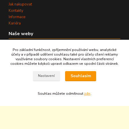
Jak nakupovat
Kontakty
Informace
Kariéra
Naše weby
www.aquaterm.cz
Pro základní funkčnost, zpříjemnění používání webu, analytické
www.aqua-bohemia.com
účely a v případě udělení souhlasu také pro účely cílení reklamy
www.upravyvody.eu
využíváme soubory cookies. Nastavení vlastních preferencí
cookies můžete kdykoli upravit odkazem ve spodní části stránek.
www.cisteni-vody.cz
IČ:
25301381
Souhlasím
Nastavení
DIČ:
CZ25301381
Souhlas můžete odmítnout
zde
.
©
2026
AQUATERM, s.r.o. - Všechna práva vyhrazena.
Zpět nahoru ↑