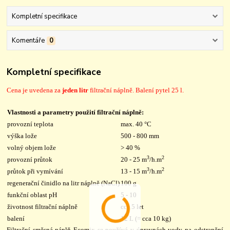
Kompletní specifikace
Komentáře
0
Kompletní specifikace
Cena je uvedena za
jeden litr
filtrační náplně. Balení pytel 25 l.
Vlastnosti a parametry použití filtrační náplně:
provozní teplota
max. 40 °C
výška lože
500 - 800 mm
volný objem lože
> 40 %
3
2
provozní průtok
20 - 25 m
/h.m
3
2
průtok při vymívání
13 - 15 m
/h.m
regenerační činidlo na litr náplně (NaCl)
100 g
funkční oblast pH
5 - 10
životnost filtrační náplně
cca 5 let
balení
12 L (= cca 10 kg)
Filtrační směsná náplň Ecomix se používá v úpravnách vody na odstranění