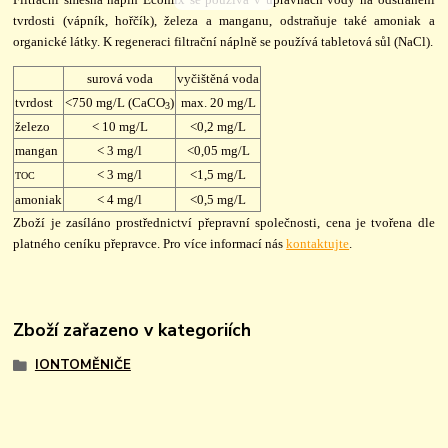
tvrdosti (vápník, hořčík), železa a manganu, odstraňuje také amoniak a
organické látky. K regeneraci filtrační náplně se používá tabletová sůl (NaCl).
surová voda
vyčištěná voda
tvrdost
<750 mg/L (CaCO
)
max. 20 mg/L
3
železo
< 10 mg/L
<0,2 mg/L
mangan
< 3 mg/l
<0,05 mg/L
< 3 mg/l
<1,5 mg/L
TOC
amoniak
< 4 mg/l
<0,5 mg/L
Zboží je zasíláno prostřednictví přepravní společnosti, cena je tvořena dle
platného ceníku přepravce. Pro více informací nás
kontaktujte
.
Zboží zařazeno v kategoriích
IONTOMĚNIČE