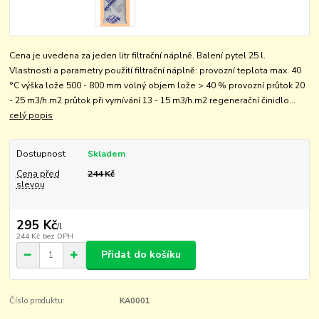
Cena je uvedena za jeden litr filtrační náplně. Balení pytel 25 l.
Vlastnosti a parametry použití filtrační náplně: provozní teplota max. 40
°C výška lože 500 - 800 mm volný objem lože > 40 % provozní průtok 20
- 25 m3/h.m2 průtok při vymívání 13 - 15 m3/h.m2 regenerační činidlo...
celý popis
Dostupnost
Skladem
Cena před
244 Kč
slevou
295 Kč
/
l
244 Kč
bez DPH
Přidat do košíku
Číslo produktu:
KA0001