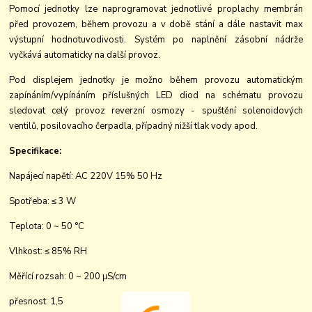
Pomocí jednotky lze naprogramovat jednotlivé proplachy membrán
před provozem, během provozu a v době stání a dále nastavit max
výstupní hodnotuvodivosti. Systém po naplnění zásobní nádrže
vyčkává automaticky na další provoz.
Pod displejem jednotky je možno během provozu automatickým
zapínáním/vypínáním příslušných LED diod na schématu provozu
sledovat celý provoz reverzní osmozy - spuštění solenoidových
ventilů, posilovacího čerpadla, případný nižší tlak vody apod.
Specifikace:
Napájecí napětí: AC 220V 15% 50 Hz
Spotřeba: ≤ 3 W
Teplota: 0 ~ 50 °C
Vlhkost: ≤ 85% RH
Měřící rozsah: 0 ~ 200 μS/cm
přesnost: 1,5