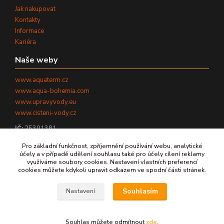
Jak nakupovat
Kontakty
Informace
Kariéra
Naše weby
www.aquaterm.cz
www.aqua-bohemia.com
www.upravyvody.eu
www.cisteni-vody.cz
IČ:
25301381
DIČ:
CZ25301381
Pro základní funkčnost, zpříjemnění používání webu, analytické
účely a v případě udělení souhlasu také pro účely cílení reklamy
využíváme soubory cookies. Nastavení vlastních preferencí
cookies můžete kdykoli upravit odkazem ve spodní části stránek.
©
2026
AQUATERM, s.r.o. - Všechna práva vyhrazena.
Souhlasím
Nastavení
Zpět nahoru ↑
Souhlas můžete odmítnout
zde
.