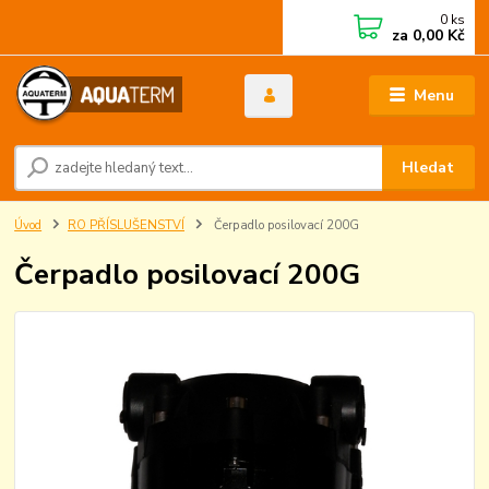
0
ks
za
0,00 Kč
Menu
Hledat
Úvod
RO PŘÍSLUŠENSTVÍ
Čerpadlo posilovací 200G
Čerpadlo posilovací 200G