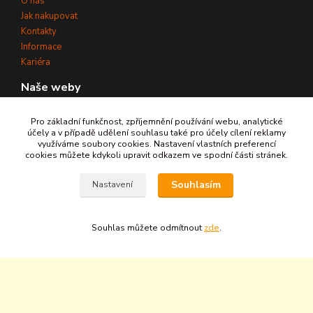
O nás
Jak nakupovat
Kontakty
Informace
Kariéra
Naše weby
www.aquaterm.cz
Pro základní funkčnost, zpříjemnění používání webu, analytické
www.aqua-bohemia.com
účely a v případě udělení souhlasu také pro účely cílení reklamy
využíváme soubory cookies. Nastavení vlastních preferencí
www.upravyvody.eu
cookies můžete kdykoli upravit odkazem ve spodní části stránek.
www.cisteni-vody.cz
IČ:
25301381
Souhlasím
Nastavení
DIČ:
CZ25301381
Souhlas můžete odmítnout
zde
.
©
2026
AQUATERM, s.r.o. - Všechna práva vyhrazena.
Zpět nahoru ↑