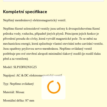
Kompletní specifikace
Nepřímý membránový elektromagnetický ventil.
Nepřímo řízené solenoidové ventily jsou určeny k dvoupolohovému řízení
průtoku vody, vzduchu, případně jiných plynů. Principem jejich funkce je
přivedení proudu do cívky, která vytváří magnetické pole. To se mění na
mechanickou energii, která způsobuje vlastní otevírání nebo zavírání ventilu.
Jsou opatřeny pryžovou servo-membránou. Nepřímo ovládaný ventil
potřebuje pro své otevření alespoň minimální tlakový rozdíl (je rozdíl tlaku
před a za ventilem).
Model: SLP1DF02N1G25
Napájení: AC & DC elektromagnetický ventil
Typ: Nepřímo ovládaný
Materiál: Mosaz
Montážní délka: 97 mm