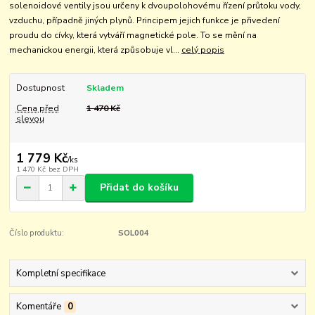
solenoidové ventily jsou určeny k dvoupolohovému řízení průtoku vody,
vzduchu, případně jiných plynů. Principem jejich funkce je přivedení
proudu do cívky, která vytváří magnetické pole. To se mění na
mechanickou energii, která způsobuje vl...
celý popis
Dostupnost
Skladem
Cena před
1 470 Kč
slevou
1 779 Kč
/
ks
1 470 Kč
bez DPH
Přidat do košíku
Číslo produktu:
SOL004
Kompletní specifikace
Komentáře
0