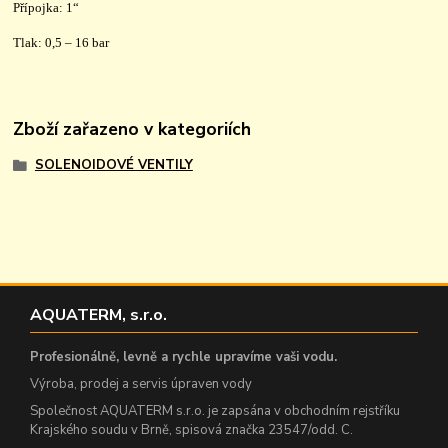
Přípojka: 1“
Tlak: 0,5 – 16 bar
Zboží zařazeno v kategoriích
SOLENOIDOVÉ VENTILY
AQUATERM, s.r.o.
Profesionálně, levně a rychle upravíme vaši vodu.
Výroba, prodej a servis úpraven vody
Společnost AQUATERM s.r.o. je zapsána v obchodním rejstříku
Krajského soudu v Brně, spisová značka 23547/odd. C.