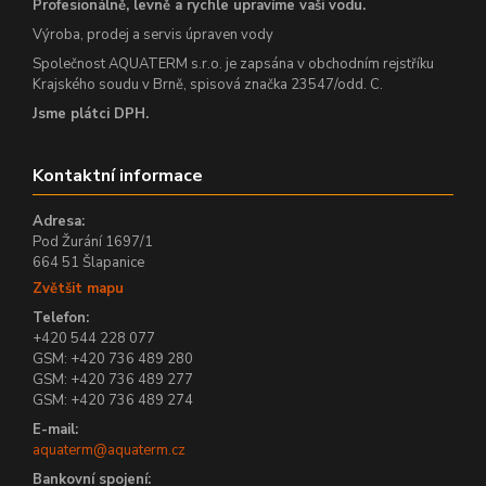
Profesionálně, levně a rychle upravíme vaši vodu.
Výroba, prodej a servis úpraven vody
Společnost AQUATERM s.r.o. je zapsána v obchodním rejstříku
Krajského soudu v Brně, spisová značka 23547/odd. C.
Jsme plátci DPH.
Kontaktní informace
Adresa:
Pod Žurání 1697/1
664 51 Šlapanice
Zvětšit mapu
Telefon:
+420 544 228 077
GSM: +420 736 489 280
GSM: +420 736 489 277
GSM: +420 736 489 274
E-mail:
aquaterm@aquaterm.cz
Bankovní spojení: