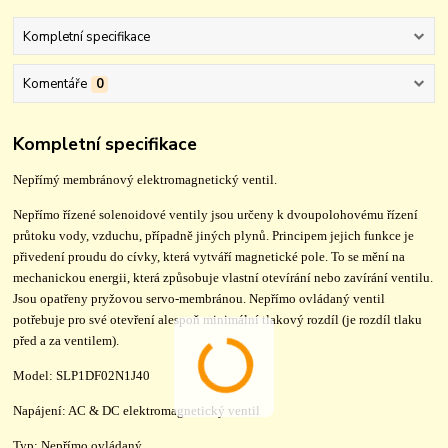
Kompletní specifikace
Komentáře
0
Kompletní specifikace
Nepřímý membránový elektromagnetický ventil.
Nepřímo řízené solenoidové ventily jsou určeny k dvoupolohovému řízení
průtoku vody, vzduchu, případně jiných plynů. Principem jejich funkce je
přivedení proudu do cívky, která vytváří magnetické pole. To se mění na
mechanickou energii, která způsobuje vlastní otevírání nebo zavírání ventilu.
Jsou opatřeny pryžovou servo-membránou. Nepřímo ovládaný ventil
potřebuje pro své otevření alespoň minimální tlakový rozdíl (je rozdíl tlaku
před a za ventilem).
Model: SLP1DF02N1J40
Napájení: AC & DC elektromagnetický ventil
Typ: Nepřímo ovládaný