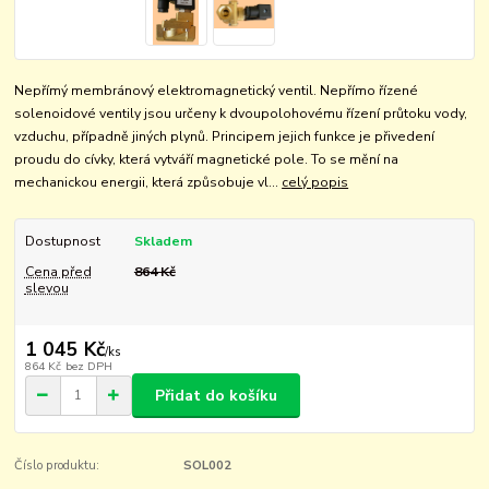
Nepřímý membránový elektromagnetický ventil. Nepřímo řízené
solenoidové ventily jsou určeny k dvoupolohovému řízení průtoku vody,
vzduchu, případně jiných plynů. Principem jejich funkce je přivedení
proudu do cívky, která vytváří magnetické pole. To se mění na
mechanickou energii, která způsobuje vl...
celý popis
Dostupnost
Skladem
Cena před
864 Kč
slevou
1 045 Kč
/
ks
864 Kč
bez DPH
Přidat do košíku
Číslo produktu:
SOL002