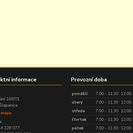
ktní informace
Provozní doba
:
pondělí
7:00 - 11:30
12:00 
ání 1697/1
úterý
7:00 - 11:30
12:00 
Šlapanice
středa
7:00 - 11:30
12:00 
t mapu
čtvrtek
7:00 - 11:30
12:00 
:
44 228 077
pátek
7:00 - 11:30
12:00 