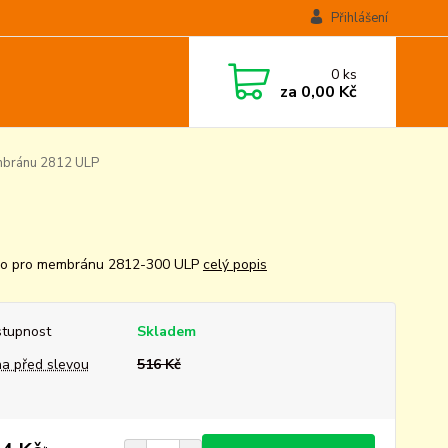
Přihlášení
0
ks
za
0,00 Kč
bránu 2812 ULP
ro pro membránu 2812-300 ULP
celý popis
tupnost
Skladem
a před slevou
516 Kč