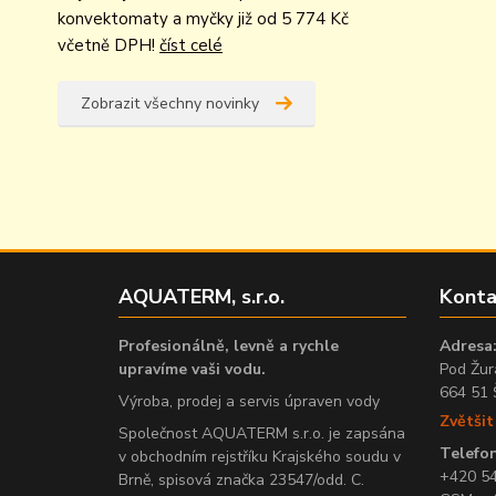
konvektomaty a myčky již od 5 774 Kč
včetně DPH!
číst celé
Zobrazit všechny novinky
AQUATERM, s.r.o.
Konta
Profesionálně, levně a rychle
Adresa
upravíme vaši vodu.
Pod Žur
664 51 
Výroba, prodej a servis úpraven vody
Zvětši
Společnost AQUATERM s.r.o. je zapsána
Telefon
v obchodním rejstříku Krajského soudu v
+420 5
Brně, spisová značka 23547/odd. C.