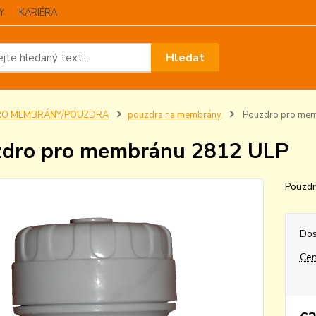
Y
KARIÉRA
Hledat
RO MEMBRÁNY/POUZDRA
pouzdra na membrány
Pouzdro pro mem
dro pro membránu 2812 ULP
Pouzd
Dos
Cen