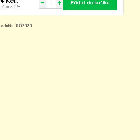
4 Kč
/
ks
Přidat do košíku
 Kč
bez DPH
roduktu:
RO7020