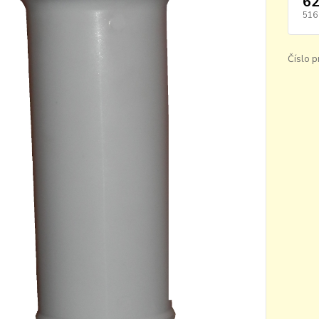
62
516
Číslo p