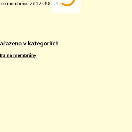
 pro membránu 2812-300 ULP
zařazeno v kategoriích
dra na membrány