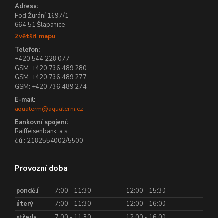
Adresa:
Pod Žurání 1697/1
664 51 Šlapanice
Zvětšit mapu
Telefon:
+420 544 228 077
GSM: +420 736 489 280
GSM: +420 736 489 277
GSM: +420 736 489 274
E-mail:
aquaterm@aquaterm.cz
Bankovní spojení:
Raiffeisenbank, a.s.
č.ú.: 2182554002/5500
Provozní doba
pondělí
7:00 - 11:30
12:00 - 15:30
úterý
7:00 - 11:30
12:00 - 16:00
středa
7:00 - 11:30
12:00 - 16:00