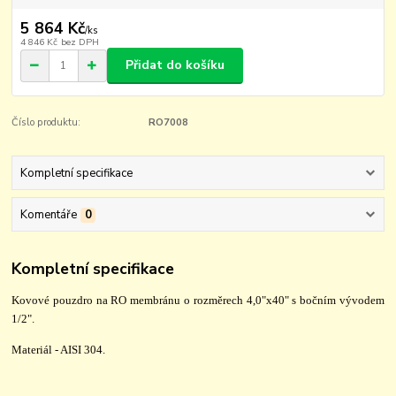
5 864 Kč
/
ks
4 846 Kč
bez DPH
Přidat do košíku
Číslo produktu:
RO7008
Kompletní specifikace
Komentáře
0
Kompletní specifikace
Kovové pouzdro na RO membránu o rozměrech 4,0"x40" s bočním vývodem
1/2".
Materiál - AISI 304.