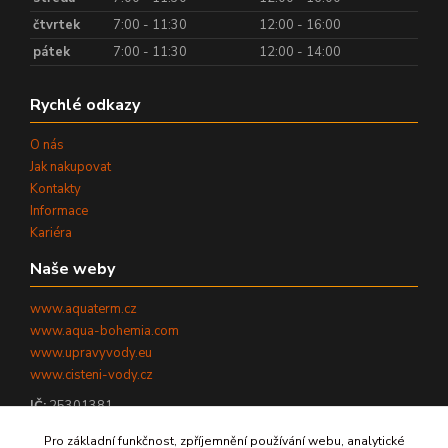
čtvrtek
7:00 - 11:30
12:00 - 16:00
pátek
7:00 - 11:30
12:00 - 14:00
Rychlé odkazy
O nás
Jak nakupovat
Kontakty
Informace
Kariéra
Naše weby
www.aquaterm.cz
www.aqua-bohemia.com
www.upravyvody.eu
www.cisteni-vody.cz
IČ:
25301381
DIČ:
CZ25301381
Pro základní funkčnost, zpříjemnění používání webu, analytické