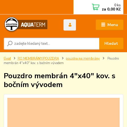
0
ks
za
0,00 Kč
Menu
Hledat
Úvod
RO MEMBRÁNY/POUZDRA
pouzdra na membrány
Pouzdro
membrán 4"x40" kov. s bočním vývodem
Pouzdro membrán 4"x40" kov. s
bočním vývodem