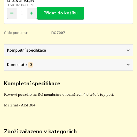
4 293 Kč
/
ks
3 548 Kč
bez DPH
Přidat do košíku
Číslo produktu:
RO7007
Kompletní specifikace
Komentáře
0
Kompletní specifikace
Kovové pouzdro na RO membránu o rozměrech 4,0"x40", top port.
Materiál - AISI 304.
Zboží zařazeno v kategoriích