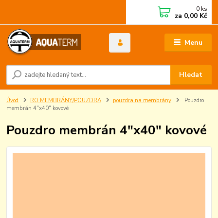
0
ks
za
0,00 Kč
Menu
Hledat
Úvod
RO MEMBRÁNY/POUZDRA
pouzdra na membrány
Pouzdro
membrán 4"x40" kovové
Pouzdro membrán 4"x40" kovové