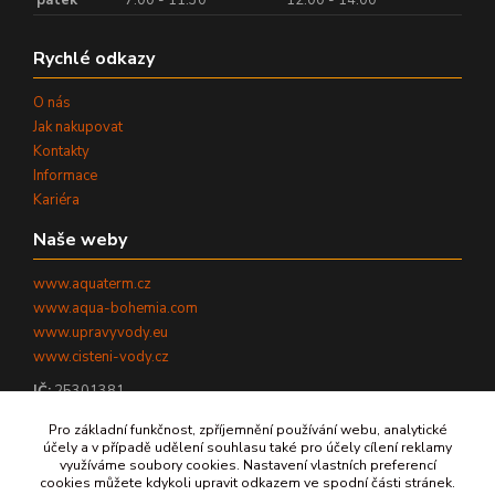
pátek
7:00 - 11:30
12:00 - 14:00
Rychlé odkazy
O nás
Jak nakupovat
Kontakty
Informace
Kariéra
Naše weby
www.aquaterm.cz
www.aqua-bohemia.com
www.upravyvody.eu
www.cisteni-vody.cz
IČ:
25301381
DIČ:
CZ25301381
Pro základní funkčnost, zpříjemnění používání webu, analytické
účely a v případě udělení souhlasu také pro účely cílení reklamy
využíváme soubory cookies. Nastavení vlastních preferencí
cookies můžete kdykoli upravit odkazem ve spodní části stránek.