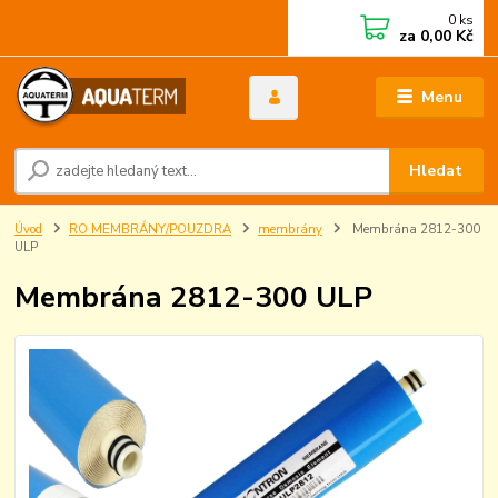
0
ks
za
0,00 Kč
Menu
Hledat
Úvod
RO MEMBRÁNY/POUZDRA
membrány
Membrána 2812-300
ULP
Membrána 2812-300 ULP