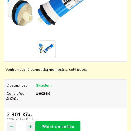
Vontron suchá osmotická membrána.
celý popis
Dostupnost
Skladem
Cena před
1 902 Kč
slevou
2 301 Kč
/
ks
1 902 Kč
bez DPH
Přidat do košíku