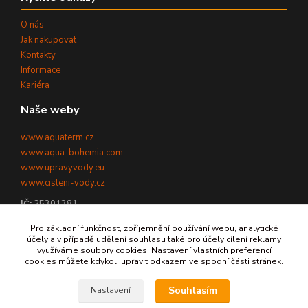
O nás
Jak nakupovat
Kontakty
Informace
Kariéra
Naše weby
www.aquaterm.cz
www.aqua-bohemia.com
www.upravyvody.eu
www.cisteni-vody.cz
IČ:
25301381
DIČ:
CZ25301381
Pro základní funkčnost, zpříjemnění používání webu, analytické
účely a v případě udělení souhlasu také pro účely cílení reklamy
využíváme soubory cookies. Nastavení vlastních preferencí
cookies můžete kdykoli upravit odkazem ve spodní části stránek.
©
2026
AQUATERM, s.r.o. - Všechna práva vyhrazena.
Souhlasím
Nastavení
Zpět nahoru ↑