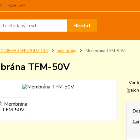
Y
KARIÉRA
Hledat
RO MEMBRÁNY/POUZDRA
membrány
Membrána TFM-50V
brána TFM-50V
Vontro
(galon 
Dos
Cen