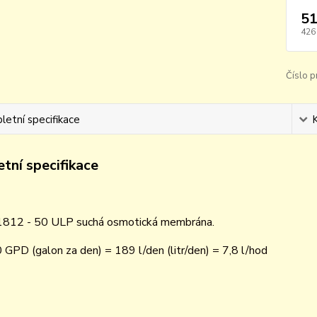
51
426
Číslo p
etní specifikace
tní specifikace
1812 - 50 ULP suchá osmotická membrána.
 GPD (galon za den) = 189 l/den (litr/den) = 7,8 l/hod