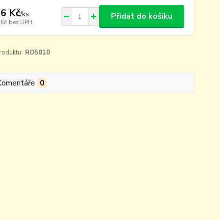
6 Kč
/
ks
Přidat do košíku
 Kč
bez DPH
roduktu:
RO5010
Komentáře
0