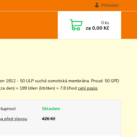
Přihlášení
0
ks
za
0,00 Kč
n 1812 - 50 ULP suchá osmotická membrána. Proud: 50 GPD
za den) = 189 l/den (litr/den) = 7,8 l/hod
celý popis
tupnost
Skladem
a před slevou
426 Kč