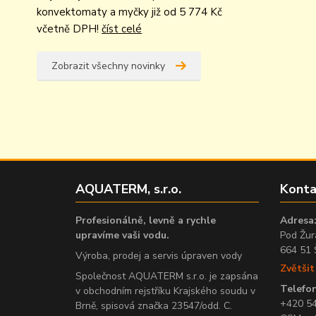
konvektomaty a myčky již od 5 774 Kč
včetně DPH!
číst celé
Zobrazit všechny novinky
AQUATERM, s.r.o.
Konta
Profesionálně, levně a rychle
Adresa
upravíme vaši vodu.
Pod Žur
664 51 
Výroba, prodej a servis úpraven vody
Zvětši
Společnost AQUATERM s.r.o. je zapsána
Telefon
v obchodním rejstříku Krajského soudu v
+420 5
Brně, spisová značka 23547/odd. C.