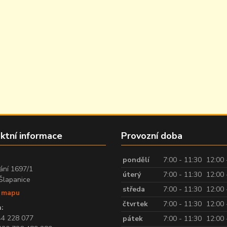
ktní informace
Provozní doba
:
pondělí
7:00 - 11:30
12:00 
ání 1697/1
úterý
7:00 - 11:30
12:00 
Šlapanice
středa
7:00 - 11:30
12:00 
t mapu
čtvrtek
7:00 - 11:30
12:00 
:
44 228 077
pátek
7:00 - 11:30
12:00 