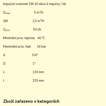
Impulzní vodoměr DN 20 dává 4 impulzy / litr.
3
Q
: 5 m
/h
max
3
QN: 2,5 m
/h
Q
: 50 l/h
min
Minimální prac. teplota: 40 °C
Maximální prac. tlak: 16 bar
d: 3/4''
D: 1''
L: 130 mm
l: 23
0 mm
Zboží zařazeno v kategoriích