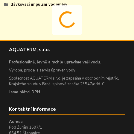
dávkovací impulsní vodoměry
AQUATERM, s.r.o.
Profesionálně, levně a rychle upravíme vaši vodu.
Výroba, prodej a servis úpraven vody
Společnost AQUATERM s.r.o. je zapsána v obchodním rejstříku
Krajského soudu v Brně, spisová značka 23547/odd. C.
Jsme plátci DPH.
Kontaktní informace
Adresa:
Pod Žurání 1697/1
664 51 Šlapanice