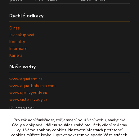
Rychlé odkazy
O nás
Jak nakupovat
Kontakty
Informace
Kariéra
Naše weby
www.aquaterm.cz
www.aqua-bohemia.com
www.upravyvody.eu
www.cisteni-vody.cz
IČ:
25301381
DIČ:
CZ25301381
Pro základní funkčnost, zpříjemnění používání webu, analytické
účely a v případě udělení souhlasu také pro účely cílení reklamy
využíváme soubory cookies. Nastavení vlastních preferencí
cookies můžete kdykoli upravit odkazem ve spodní části stránek.