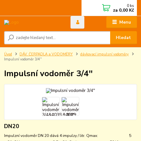
0
ks
za
0,00 Kč
Menu
Hledat
Úvod
DÁV. ČERPADLA a VODOMĚRY
dávkovací impulsní vodoměry
Impulsní vodoměr 3/4''
Impulsní vodoměr 3/4''
DN20
Impulzní vodoměr DN 20 dává 4 impulzy / litr. Qmax: 5