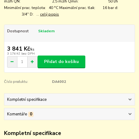
m3/h QN: 2,5 m3/h Qmin: 50 l/h
Minimální prac. teplota: 40 °C Maximální prac. tlak: 16 bar d:
3/4'' D: ...
celý popis
Dostupnost
Skladem
3 841 Kč
/
ks
3 174 Kč
bez DPH
Přidat do košíku
Číslo produktu:
DA4002
Kompletní specifikace
Komentáře
0
Kompletní specifikace