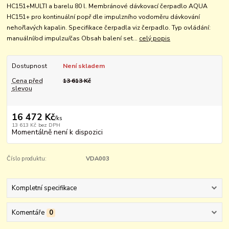
HC151+MULTI a barelu 80 l. Membránové dávkovací čerpadlo AQUA
HC151+ pro kontinuální popř dle impulzního vodoměru dávkování
nehořlavých kapalin. Specifikace čerpadla viz čerpadlo. Typ ovládání:
manuální/od impulzu/čas Obsah balení set...
celý popis
Dostupnost
Není skladem
Cena před
13 613 Kč
slevou
16 472 Kč
/
ks
13 613 Kč
bez DPH
Momentálně není k dispozici
Číslo produktu:
VDA003
Kompletní specifikace
Komentáře
0