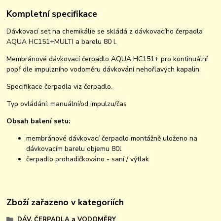
Kompletní specifikace
Dávkovací set na chemikálie se skládá z dávkovacího čerpadla
AQUA HC151+MULTI a barelu 80 l.
Membránové dávkovací čerpadlo AQUA HC151+ pro kontinuální
popř dle impulzního vodoměru dávkování nehořlavých kapalin.
Specifikace čerpadla viz čerpadlo.
Typ ovládání: manuální/od impulzu/čas
Obsah balení setu:
membránové dávkovací čerpadlo montážně uloženo na
dávkovacím barelu objemu 80l
čerpadlo prohadičkováno - saní / výtlak
Zboží zařazeno v kategoriích
DÁV. ČERPADLA a VODOMĚRY