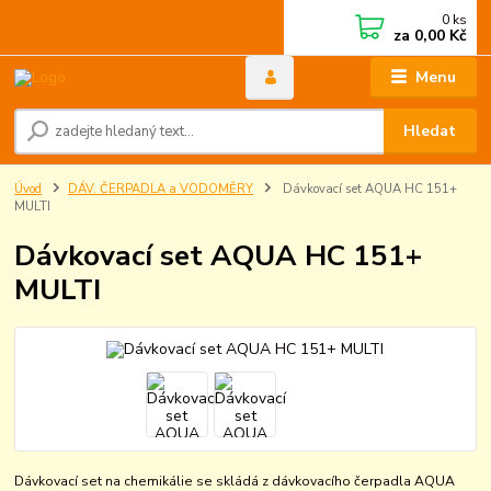
0
ks
za
0,00 Kč
Menu
Hledat
Úvod
DÁV. ČERPADLA a VODOMĚRY
Dávkovací set AQUA HC 151+
MULTI
Dávkovací set AQUA HC 151+
MULTI
Dávkovací set na chemikálie se skládá z dávkovacího čerpadla AQUA