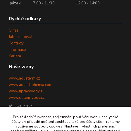
pátek
7:00 - 11:30
12:00 - 14:00
Rychlé odkazy
O nás
Jak nakupovat
Kontakty
Informace
Kariéra
Naše weby
www.aquaterm.cz
www.aqua-bohemia.com
www.upravyvody.eu
www.cisteni-vody.cz
IČ:
25301381
DIČ:
CZ25301381
Pro základní funkčnost, zpříjemnění používání webu, analytické
účely a v případě udělení souhlasu také pro účely cílení reklamy
využíváme soubory cookies. Nastavení vlastních preferencí