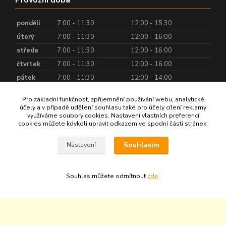
Provozní doba
pondělí
7:00 - 11:30
12:00 - 15:30
úterý
7:00 - 11:30
12:00 - 16:00
středa
7:00 - 11:30
12:00 - 16:00
čtvrtek
7:00 - 11:30
12:00 - 16:00
pátek
7:00 - 11:30
12:00 - 14:00
Pro základní funkčnost, zpříjemnění používání webu, analytické
Rychlé odkazy
účely a v případě udělení souhlasu také pro účely cílení reklamy
využíváme soubory cookies. Nastavení vlastních preferencí
cookies můžete kdykoli upravit odkazem ve spodní části stránek.
O nás
Jak nakupovat
Souhlasím
Nastavení
Kontakty
Informace
Kariéra
Souhlas můžete odmítnout
zde
.
Naše weby
www.aquaterm.cz
www.aqua-bohemia.com