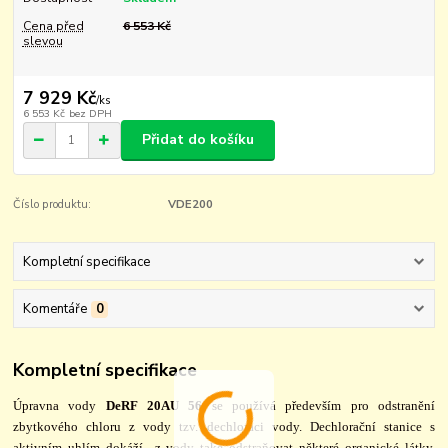
Cena před
6 553 Kč
slevou
7 929 Kč
/
ks
6 553 Kč
bez DPH
Přidat do košíku
Číslo produktu:
VDE200
Kompletní specifikace
Komentáře
0
Kompletní specifikace
Úpravna vody
DeRF 20AU 56
se používá především pro odstranění
zbytkového chloru z vody tzv. dechloraci vody. Dechlorační stanice s
aktivním uhlím dokáží z vody také odstraňovat některé organické látky,