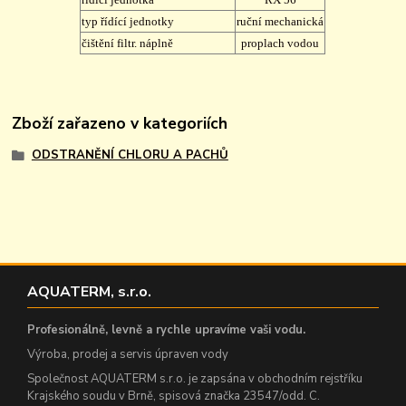
typ řídící jednotky
ruční mechanická
čištění filtr. náplně
proplach vodou
Zboží zařazeno v kategoriích
ODSTRANĚNÍ CHLORU A PACHŮ
AQUATERM, s.r.o.
Profesionálně, levně a rychle upravíme vaši vodu.
Výroba, prodej a servis úpraven vody
Společnost AQUATERM s.r.o. je zapsána v obchodním rejstříku
Krajského soudu v Brně, spisová značka 23547/odd. C.