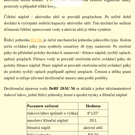
pesticidy a případně těžké kovy.
Čištění náplně - aktivního uhlí se provádí proplachem. Po určité době
dochází k vyčerpání sorbční kapacity aktivního uhlí. Tím dochází ke snížení
účinnosti čištění upravované vody a aktivní uhlí je třeba vyměnit.
Řídicí jednotka
RX 56
, je ruční mechanická jednotka pákového typu. Kolem
ruční ovládací páky jsou symboly označeny tři typy nastavení. Po otočení
páky do příslušné polohy dochází k nastavení - filtrace náplně, rychlý oplach,
zpětný proplach. Filtrace vody se provádí otočením ruční ovládací páky do
polohy filtrace náplně. Praní náplně se provádí otočením ruční ovládací páky
do polohy rychlý oplach popřípadě zpětný proplach. Četnost a délku praní
náplně si určuje uživatel dechlorační stanice sám podle potřeby.
Dechlorační úpravna vody
DeRF 20AU 56
se skládá z jedné sklolaminátové
tlakové lahve, jedné řídicí jednotky, horní a spodní trysky a filtrační náplně.
Parametr zařízení
Hodnota
tlaková láhev (průměr x výška)
8"x35"
množství filtrační náplně
20 L
filtrační náplň
aktivní uhlí
řídící jednotka
RX 56