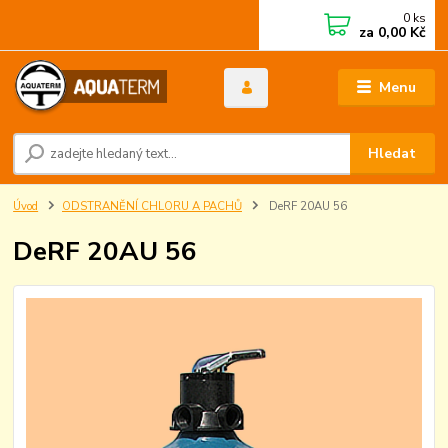
0
ks
za
0,00 Kč
Menu
Hledat
Úvod
ODSTRANĚNÍ CHLORU A PACHŮ
DeRF 20AU 56
DeRF 20AU 56