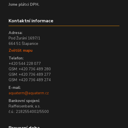
Jsme plátci DPH.
Kontaktní informace
Adresa:
Pod Žurání 1697/1
664 51 Šlapanice
Zvětšit mapu
Telefon:
+420 544 228 077
GSM: +420 736 489 280
GSM: +420 736 489 277
GSM: +420 736 489 274
E-mail:
aquaterm@aquaterm.cz
Bankovní spojení:
Raiffeisenbank, a.s.
č.ú.: 2182554002/5500