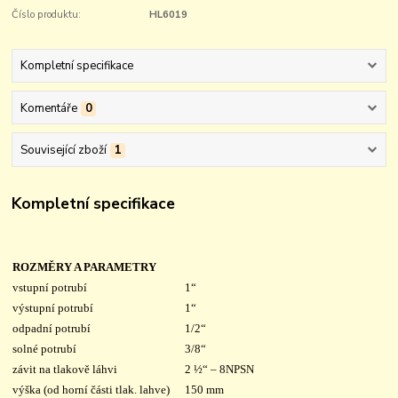
Číslo produktu:
HL6019
Kompletní specifikace
Komentáře
0
Související zboží
1
Kompletní specifikace
ROZMĚRY A PARAMETRY
vstupní potrubí
1“
výstupní potrubí
1“
odpadní potrubí
1/2“
solné potrubí
3/8“
závit na tlakově láhvi
2 ½“ – 8NPSN
výška (od horní části tlak. lahve)
150 mm