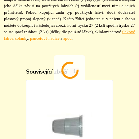
jeho délka závisí na použitých lahvích (tj vzdáleností mezi nimi a jejich
průměrem). Pokud kupující zadá typ použitých lahví, dodá dodavatel
plastový propoj slepený (v ceně). K této řídicí jednotce si v našem e-shopu
můžete dokoupit i následující zboží: horní trysku 27 (2 ks)i spodní trysku 27
se stoupací trubkou (2 ks) (délky dle použité láhve), sklolaminátové
tlakové
lahve
,
solank
y,
pancéřové hadice
a
apod
.
Související zboží
1