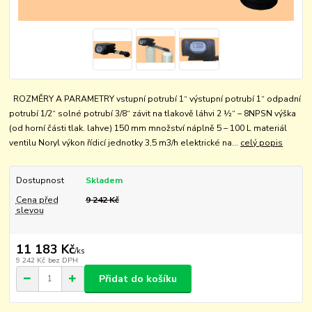
ROZMĚRY A PARAMETRY vstupní potrubí 1“ výstupní potrubí 1“ odpadní
potrubí 1/2“ solné potrubí 3/8“ závit na tlakově láhvi 2 ½“ – 8NPSN výška
(od horní části tlak. lahve) 150 mm množství náplně 5 – 100 L materiál
ventilu Noryl výkon řídicí jednotky 3,5 m3/h elektrické na...
celý popis
Dostupnost
Skladem
Cena před
9 242 Kč
slevou
11 183 Kč
/
ks
9 242 Kč
bez DPH
Přidat do košíku