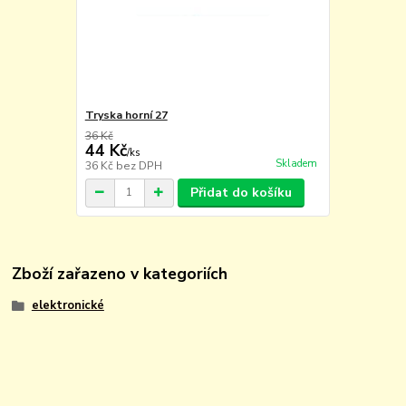
Tryska horní 27
36 Kč
44 Kč
/
ks
Skladem
36 Kč
bez DPH
Přidat do košíku
Zboží zařazeno v kategoriích
elektronické