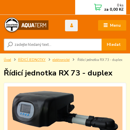
0
ks
za
0,00 Kč
Menu
Hledat
Úvod
ŘÍDICÍ JEDNOTKY
elektronické
Řídicí jednotka RX 73 - duplex
Řídicí jednotka RX 73 - duplex