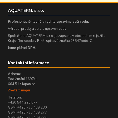
AQUATERM, s.r.o.
Profesionálně, levně a rychle upravíme vaši vodu.
Výroba, prodej a servis úpraven vody
Společnost AQUATERM s.r.o. je zapsána v obchodním rejstříku
Krajského soudu v Brně, spisová značka 23547/odd. C.
Jsme plátci DPH.
Kontaktní informace
Adresa:
Pod Žurání 1697/1
664 51 Šlapanice
Zvětšit mapu
Telefon:
+420 544 228 077
GSM: +420 736 489 280
GSM: +420 736 489 277
GSM: +420 736 489 274