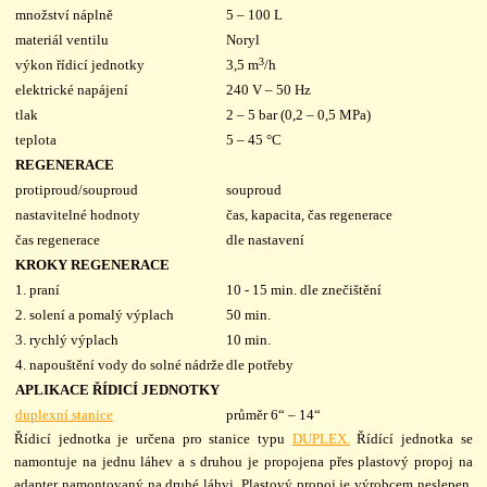
množství náplně
5 – 100 L
materiál ventilu
Noryl
3
výkon řídicí jednotky
3,5 m
/h
elektrické napájení
240 V – 50 Hz
tlak
2 – 5 bar (0,2 – 0,5 MPa)
teplota
5 – 45 °C
REGENERACE
protiproud/souproud
souproud
nastavitelné hodnoty
čas, kapacita, čas regenerace
čas regenerace
dle nastavení
KROKY REGENERACE
1. praní
10 - 15 min. dle znečištění
2. solení a pomalý výplach
50 min.
3. rychlý výplach
10 min.
4. napouštění vody do solné nádrže
dle potřeby
APLIKACE ŘÍDICÍ JEDNOTKY
duplexní stanice
průměr 6“ – 14“
Řídicí jednotka je určena pro stanice typu
DUPLEX.
Řídící jednotka se
namontuje na jednu láhev a s druhou je propojena přes plastový propoj na
adapter namontovaný na druhé láhvi. Plastový propoj je výrobcem neslepen,