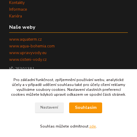
Kontakty
Informace
Kariéra
Naše weby
www.aquaterm.cz
www.aqua-bohemia.com
www.upravyvody.eu
www.cisteni-vody.cz
IČ:
25301381
DIČ:
CZ25301381
Pro základní funkčnost, zpříjemnění používání webu, analytické
účely a v případě udělení souhlasu také pro účely cílení reklamy
využíváme soubory cookies. Nastavení vlastních preferencí
cookies můžete kdykoli upravit odkazem ve spodní části stránek.
©
2026
AQUATERM, s.r.o. - Všechna práva vyhrazena.
Souhlasím
Nastavení
Zpět nahoru ↑
Souhlas můžete odmítnout
zde
.
Vytvořeno na
Eshop-rychle.cz