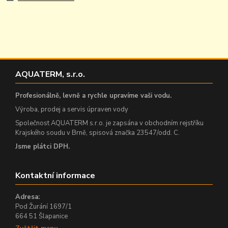
AQUATERM, s.r.o.
Profesionálně, levně a rychle upravíme vaši vodu.
Výroba, prodej a servis úpraven vody
Společnost AQUATERM s.r.o. je zapsána v obchodním rejstříku
Krajského soudu v Brně, spisová značka 23547/odd. C.
Jsme plátci DPH.
Kontaktní informace
Adresa:
Pod Žurání 1697/1
664 51 Šlapanice