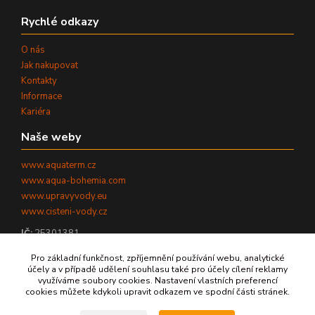
Rychlé odkazy
O nás
Jak nakupovat
Kontakty
Informace
Kariéra
Naše weby
www.aquaterm.cz
www.aqua-bohemia.com
www.upravyvody.eu
www.cisteni-vody.cz
IČ:
25301381
DIČ:
CZ25301381
Pro základní funkčnost, zpříjemnění používání webu, analytické
účely a v případě udělení souhlasu také pro účely cílení reklamy
využíváme soubory cookies. Nastavení vlastních preferencí
cookies můžete kdykoli upravit odkazem ve spodní části stránek.