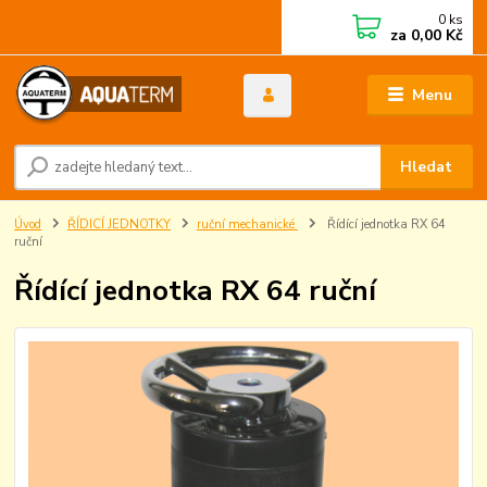
0
ks
za
0,00 Kč
Menu
Hledat
Úvod
ŘÍDICÍ JEDNOTKY
ruční mechanické
Řídící jednotka RX 64
ruční
Řídící jednotka RX 64 ruční