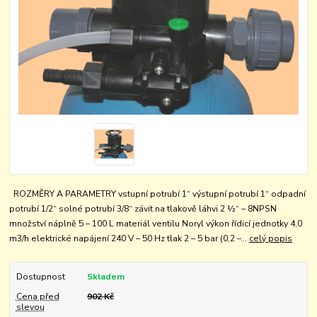
ROZMĚRY A PARAMETRY vstupní potrubí 1“ výstupní potrubí 1“ odpadní
potrubí 1/2“ solné potrubí 3/8“ závit na tlakově láhvi 2 ½“ – 8NPSN
množství náplně 5 – 100 L materiál ventilu Noryl výkon řídicí jednotky 4,0
m3/h elektrické napájení 240 V – 50 Hz tlak 2 – 5 bar (0,2 –...
celý popis
Dostupnost
Skladem
Cena před
902 Kč
slevou