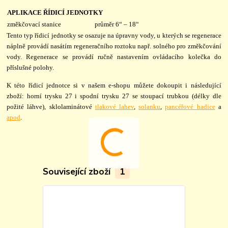
APLIKACE ŘÍDICÍ JEDNOTKY
změkčovací stanice
průměr 6“ – 18“
Tento typ řídicí jednotky se osazuje na úpravny vody, u kterých se regenerace
náplně provádí nasátím regeneračního roztoku např. solného pro změkčování
vody. Regenerace se provádí ručně nastavením ovládacího kolečka do
příslušné polohy.
K této řídicí jednotce si v našem e-shopu můžete dokoupit i následující
zboží: horní trysku 27 i spodní trysku 27 se stoupací trubkou (délky dle
požité láhve), sklolaminátové
tlakové lahev
,
solanku
,
pancéřové hadice
a
apod
.
Související zboží
1