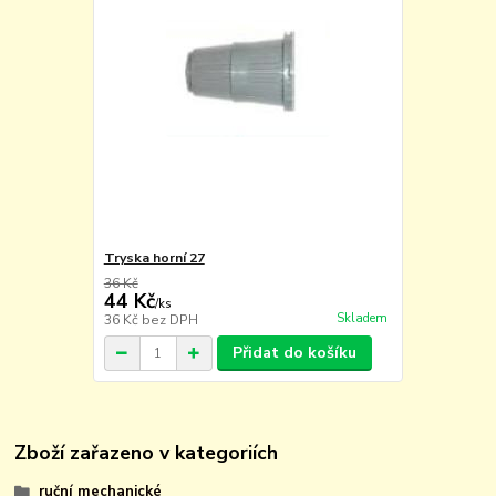
Tryska horní 27
36 Kč
44 Kč
/
ks
Skladem
36 Kč
bez DPH
Přidat do košíku
Zboží zařazeno v kategoriích
ruční mechanické