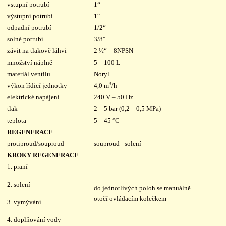
vstupní potrubí
1“
výstupní potrubí
1“
odpadní potrubí
1/2“
solné potrubí
3/8“
závit na tlakově láhvi
2 ½“ – 8NPSN
množství náplně
5 – 100 L
materiál ventilu
Noryl
3
výkon řídicí jednotky
4,0 m
/h
elektrické napájení
240 V – 50 Hz
tlak
2 – 5 bar (0,2 – 0,5 MPa)
teplota
5 – 45 °C
REGENERACE
protiproud/souproud
souproud - solení
KROKY REGENERACE
1. praní
2. solení
do jednotlivých poloh se manuálně
otočí
ovládacím kolečkem
3. vymývání
4. doplňování vody