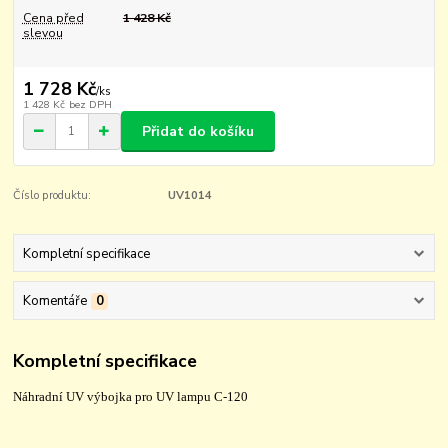
Cena před
1 428 Kč
slevou
1 728 Kč
/
ks
1 428 Kč
bez DPH
Přidat do košíku
Číslo produktu:
UV1014
Kompletní specifikace
Komentáře
0
Kompletní specifikace
Náhradní UV výbojka pro UV lampu C-120