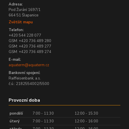
Adresa:
Pod Žurání 1697/1
664 51 Šlapanice
Zvětšit mapu
Telefon:
+420 544 228 077
GSM: +420 736 489 280
GSM: +420 736 489 277
GSM: +420 736 489 274
E-mail:
aquaterm@aquaterm.cz
Bankovní spojení:
Raiffeisenbank, a.s.
č.ú.: 2182554002/5500
Provozní doba
pondělí
7:00 - 11:30
12:00 - 15:30
úterý
7:00 - 11:30
12:00 - 16:00
středa
7:00 - 11:30
12:00 - 16:00