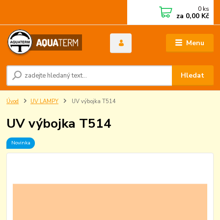
0
ks
za
0,00 Kč
Menu
Hledat
Úvod
UV LAMPY
UV výbojka T514
UV výbojka T514
Novinka