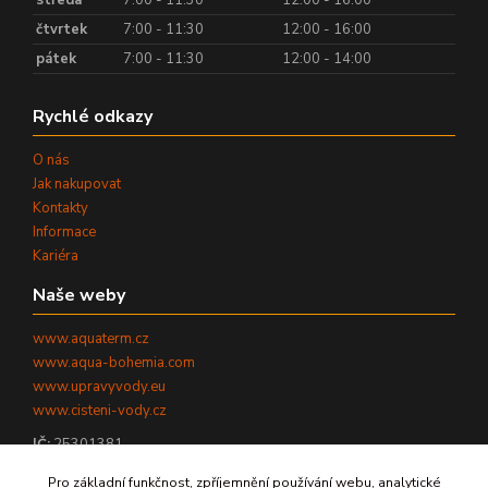
čtvrtek
7:00 - 11:30
12:00 - 16:00
pátek
7:00 - 11:30
12:00 - 14:00
Rychlé odkazy
O nás
Jak nakupovat
Kontakty
Informace
Kariéra
Naše weby
www.aquaterm.cz
www.aqua-bohemia.com
www.upravyvody.eu
www.cisteni-vody.cz
IČ:
25301381
DIČ:
CZ25301381
Pro základní funkčnost, zpříjemnění používání webu, analytické