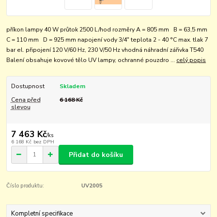
příkon lampy 40 W průtok 2500 L/hod rozměry A = 805 mm B = 63,5 mm
C = 110 mm D = 925 mm napojení vody 3/4" teplota 2 - 40 °C max. tlak 7
bar el. připojení 120 V/60 Hz, 230 V/50 Hz vhodná náhradní zářivka T540
Balení obsahuje kovové tělo UV lampy, ochranné pouzdro ...
celý popis
Dostupnost
Skladem
Cena před
6 168 Kč
slevou
7 463 Kč
/
ks
6 168 Kč
bez DPH
Přidat do košíku
Číslo produktu:
UV2005
Kompletní specifikace