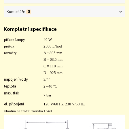
Komentáře
0
Kompletní specifikace
příkon lampy
40 W
průtok
2500 L/hod
rozměry
A = 805 mm
B = 63,5 mm
C = 110 mm
D = 925 mm
napojení vody
3/4"
teplota
2 - 40 °C
max. tlak
7 bar
el. připojení
120 V/60 Hz, 230 V/50 Hz
vhodná náhradní zářivka
T540