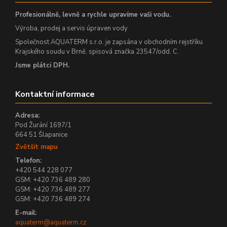
Profesionálně, levně a rychle upravíme vaši vodu.
Výroba, prodej a servis úpraven vody
Společnost AQUATERM s.r.o. je zapsána v obchodním rejstříku
Krajského soudu v Brně, spisová značka 23547/odd. C.
Jsme plátci DPH.
Kontaktní informace
Adresa:
Pod Žurání 1697/1
664 51 Šlapanice
Zvětšit mapu
Telefon:
+420 544 228 077
GSM: +420 736 489 280
GSM: +420 736 489 277
GSM: +420 736 489 274
E-mail:
aquaterm@aquaterm.cz