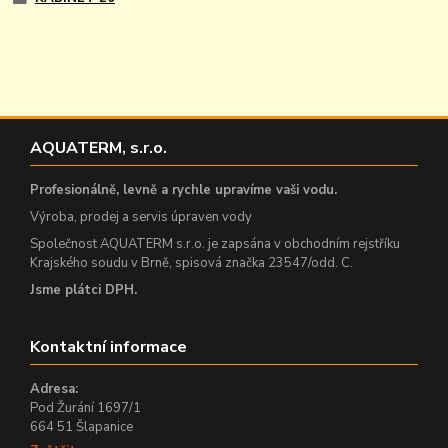
AQUATERM, s.r.o.
Profesionálně, levně a rychle upravíme vaši vodu.
Výroba, prodej a servis úpraven vody
Společnost AQUATERM s.r.o. je zapsána v obchodním rejstříku
Krajského soudu v Brně, spisová značka 23547/odd. C.
Jsme plátci DPH.
Kontaktní informace
Adresa:
Pod Žurání 1697/1
664 51 Šlapanice