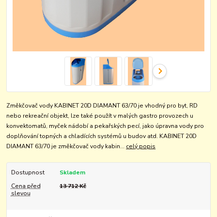
Změkčovač vody KABINET 20D DIAMANT 63/70 je vhodný pro byt, RD
nebo rekreační objekt, lze také použít v malých gastro provozech u
konvektomatů, myček nádobí a pekařských pecí, jako úpravna vody pro
doplňování topných a chladících systémů u budov atd. KABINET 20D
DIAMANT 63/70 je změkčovač vody kabin...
celý popis
Dostupnost
Skladem
Cena před
13 712 Kč
slevou