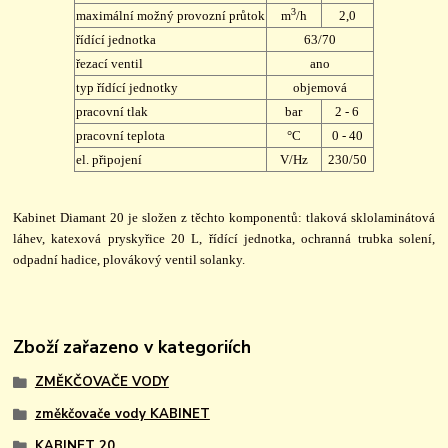
3
maximální možný provozní průtok
m
/h
2,0
řídící jednotka
63/70
řezací ventil
ano
typ řídící jednotky
objemová
pracovní tlak
bar
2 - 6
pracovní teplota
°C
0 - 40
el. připojení
V/Hz
230/50
Kabinet Diamant 20 je složen z těchto komponentů: tlaková sklolaminátová
láhev, katexová pryskyřice 20 L, řídící jednotka, ochranná trubka solení,
odpadní hadice, plovákový ventil solanky.
Zboží zařazeno v kategoriích
ZMĚKČOVAČE VODY
změkčovače vody KABINET
KABINET 20