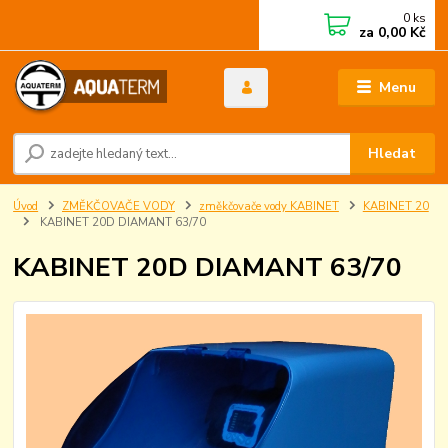
0
ks
za
0,00 Kč
Menu
Hledat
Úvod
ZMĚKČOVAČE VODY
změkčovače vody KABINET
KABINET 20
KABINET 20D DIAMANT 63/70
KABINET 20D DIAMANT 63/70