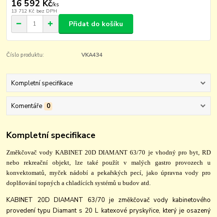
16 592 Kč
/
ks
13 712 Kč
bez DPH
Přidat do košíku
Číslo produktu:
VKA434
Kompletní specifikace
Komentáře
0
Kompletní specifikace
Změkčovač vody KABINET 20D DIAMANT 63/70 je vhodný pro byt, RD
nebo rekreační objekt, lze také použít v malých gastro provozech u
konvektomatů, myček nádobí a pekařských pecí, jako úpravna vody pro
doplňování topných a chladících systémů u budov atd.
KABINET 20D DIAMANT 63/70 je změkčovač vody kabinetového
provedení typu Diamant s 20 L katexové pryskyřice, který je osazený