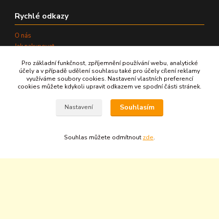
Rychlé odkazy
O nás
Jak nakupovat
Kontakty
Pro základní funkčnost, zpříjemnění používání webu, analytické
Informace
účely a v případě udělení souhlasu také pro účely cílení reklamy
Kariéra
využíváme soubory cookies. Nastavení vlastních preferencí
cookies můžete kdykoli upravit odkazem ve spodní části stránek.
Naše weby
Souhlasím
Nastavení
www.aquaterm.cz
www.aqua-bohemia.com
www.upravyvody.eu
Souhlas můžete odmítnout
zde
.
www.cisteni-vody.cz
IČ:
25301381
DIČ:
CZ25301381