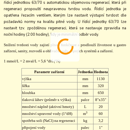
řídicí jednotkou 63/70 s automatickou objemovou regenerací, která při
regeneraci propouští neupravenou tvrdou vodu. Řídící jednotka je
opatřena řezacím ventilem, kterým lze nastavit výstupní tvrdost dle
požadavků normy na kvalitu pitné vody. U řídící jednotky 63/70 lze
nastavit tzv. zpožděnou regeneraci, která se nastavuje zpravidla na
noční hodiny (2:00 hodiny), kdy je minimální odběr vody.
Snížení tvrdosti vody zajistí plnou funkčnost a prodlouží životnost u gastro
zařízení, sanity, rozvodů a ohřívačů vody, topných systémů a zařízení.
1 mmol/L = 2 mval/L = 5,6 °dH (°N)
Parametr zařízení
Jednotka
Hodnota
výška
mm
1130
šířka
mm
320
hloubka
mm
650
tlaková láhev (průměr x výška)
palce
8"x35"
množství náplně (aktivní hmoty)
L
20
3
množství upravené vody (1°dH)
m
60
spotřeba soli (NaCl) na regeneraci
kg
3,2
připojení vody
palec
1"