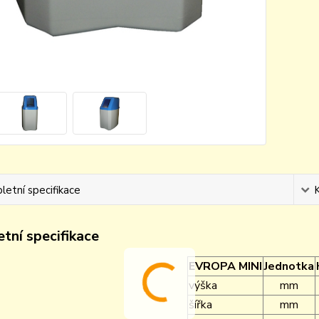
etní specifikace
tní specifikace
EVROPA MINI
Jednotka
výška
mm
šířka
mm