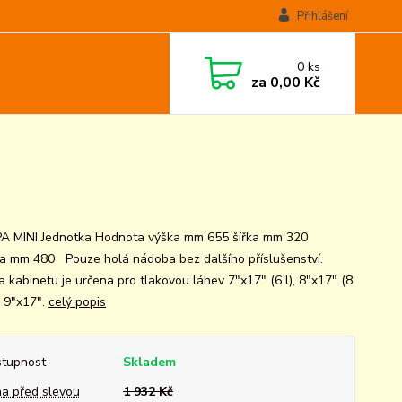
Přihlášení
0
ks
za
0,00 Kč
 MINI Jednotka Hodnota výška mm 655 šířka mm 320
a mm 480 Pouze holá nádoba bez dalšího příslušenství.
 kabinetu je určena pro tlakovou láhev 7"x17" (6 l), 8"x17" (8
o 9"x17".
celý popis
tupnost
Skladem
a před slevou
1 932 Kč