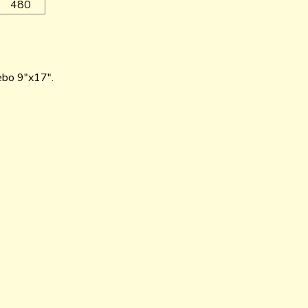
480
nebo 9"x17".