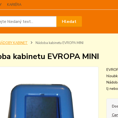
Y
KARIÉRA
Hledat
NÁDOBY KABINET
Nádoba kabinetu EVROPA MINI
ba kabinetu EVROPA MINI
EVROPA
hloubk
Nádoba
l) neb
Dos
Cen