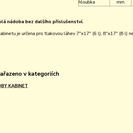
hloubka
mm
lá nádoba bez dalšího příslušenství.
binetu je určena pro tlakovou láhev 7"x17" (6 l), 8"x17" (8 l) 
zařazeno v kategoriích
BY KABINET