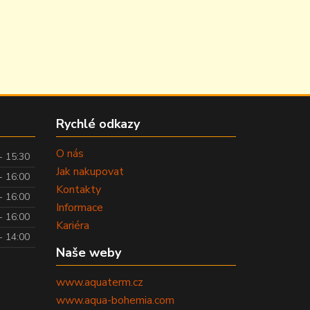
Rychlé odkazy
O nás
- 15:30
Jak nakupovat
- 16:00
Kontakty
- 16:00
Informace
- 16:00
Kariéra
- 14:00
Naše weby
www.aquaterm.cz
www.aqua-bohemia.com