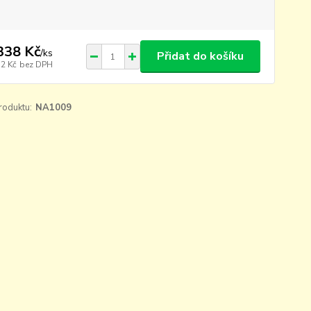
338 Kč
/
ks
Přidat do košíku
32 Kč
bez DPH
roduktu:
NA1009