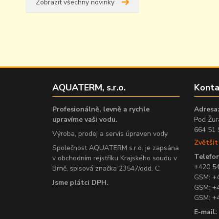
Zobrazit všechny novinky
AQUATERM, s.r.o.
Konta
Profesionálně, levně a rychle
Adresa
upravíme vaši vodu.
Pod Žur
664 51 
Výroba, prodej a servis úpraven vody
Zvětši
Společnost AQUATERM s.r.o. je zapsána
Telefon
v obchodním rejstříku Krajského soudu v
+420 5
Brně, spisová značka 23547/odd. C.
GSM: +
Jsme plátci DPH.
GSM: +
GSM: +
E-mail: