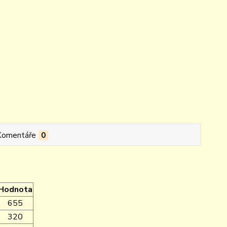
Komentáře
0
Hodnota
655
320