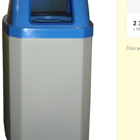
2 
1 9
Číslo p