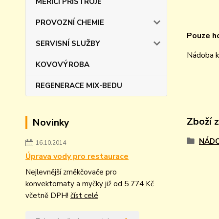
MĚŘÍCÍ PŘÍSTROJE
PROVOZNÍ CHEMIE
Pouze ho
SERVISNÍ SLUŽBY
Nádoba ka
KOVOVÝROBA
REGENERACE MIX-BEDU
Zboží 
Novinky
NÁDO
16.10.2014
Úprava vody pro restaurace
Nejlevnější změkčovače pro
konvektomaty a myčky již od 5 774 Kč
včetně DPH!
číst celé