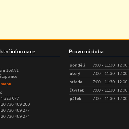
ktní informace
Provozní doba
:
pondělí
7:00 - 11:30
12:00 
ání 1697/1
úterý
7:00 - 11:30
12:00 
Šlapanice
středa
7:00 - 11:30
12:00 
t mapu
čtvrtek
7:00 - 11:30
12:00 
:
44 228 077
pátek
7:00 - 11:30
12:00 
420 736 489 280
420 736 489 277
420 736 489 274