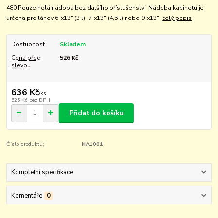
480 Pouze holá nádoba bez dalšího příslušenství. Nádoba kabinetu je
určena pro láhev 6"x13" (3 l), 7"x13" (4,5 l) nebo 9"x13".
celý popis
Dostupnost
Skladem
Cena před
526 Kč
slevou
636 Kč
/
ks
526 Kč
bez DPH
Přidat do košíku
Číslo produktu:
NA1001
Kompletní specifikace
Komentáře
0