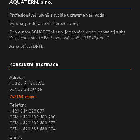
AQUATERM, s.r.o.
Profesionálně, levně a rychle upravíme vaši vodu.
Výroba, prodej a servis úpraven vody
Společnost AQUATERM s.r.o. je zapsána v obchodním rejstříku
Krajského soudu v Brně, spisová značka 23547/odd. C.
Jsme plátci DPH.
Kontaktní informace
Adresa:
Pod Žurání 1697/1
664 51 Šlapanice
Zvětšit mapu
Telefon:
+420 544 228 077
GSM: +420 736 489 280
GSM: +420 736 489 277
GSM: +420 736 489 274
E-mail: