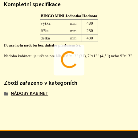
Kompletní specifikace
BINGO MINI
Jednotka
Hodnota
výška
mm
480
šířka
mm
280
délka
mm
480
Pouze holá nádoba bez dalšího příslušenství.
Nádoba kabinetu je určena pro láhev 6"x13" (3 l), 7"x13" (4,5 l) nebo 9"x13".
Zboží zařazeno v kategoriích
NÁDOBY KABINET