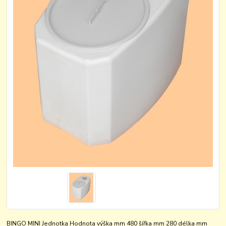
BINGO MINI Jednotka Hodnota výška mm 480 šířka mm 280 délka mm