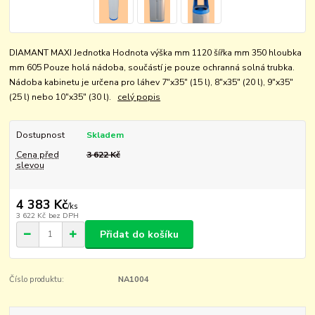
DIAMANT MAXI Jednotka Hodnota výška mm 1120 šířka mm 350 hloubka
mm 605 Pouze holá nádoba, součástí je pouze ochranná solná trubka.
Nádoba kabinetu je určena pro láhev 7"x35" (15 l), 8"x35" (20 l), 9"x35"
(25 l) nebo 10"x35" (30 l).
celý popis
Dostupnost
Skladem
Cena před
3 622 Kč
slevou
4 383 Kč
/
ks
3 622 Kč
bez DPH
Přidat do košíku
Číslo produktu:
NA1004