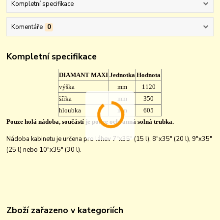
Kompletní specifikace
Komentáře
0
Kompletní specifikace
DIAMANT MAXI
Jednotka
Hodnota
výška
mm
1120
šířka
mm
350
hloubka
mm
605
Pouze holá nádoba, součástí je pouze ochranná solná trubka.
Nádoba kabinetu je určena pro láhev 7"x35" (15 l), 8"x35" (20 l), 9"x35"
(25 l) nebo 10"x35" (30 l).
Zboží zařazeno v kategoriích