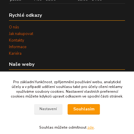
Rychlé odkazy
O nás
Jak nakupovat
Kontakty
Informace
Kariéra
Naše weby
www.aquaterm.cz
Pro základní funkčnost, zpříjemnění používání webu, analytické
www.aqua-bohemia.com
účely a v případě udělení souhlasu také pro účely cílení reklamy
www.upravyvody.eu
využíváme soubory cookies. Nastavení vlastních preferencí
www.cisteni-vody.cz
cookies můžete kdykoli upravit odkazem ve spodní části stránek.
IČ:
25301381
Souhlasím
Nastavení
DIČ:
CZ25301381
Souhlas můžete odmítnout
zde
.