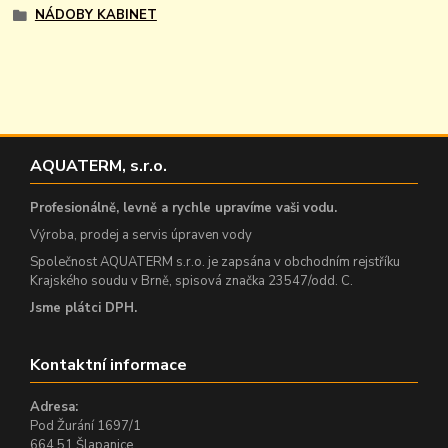
NÁDOBY KABINET
AQUATERM, s.r.o.
Profesionálně, levně a rychle upravíme vaši vodu.
Výroba, prodej a servis úpraven vody
Společnost AQUATERM s.r.o. je zapsána v obchodním rejstříku
Krajského soudu v Brně, spisová značka 23547/odd. C.
Jsme plátci DPH.
Kontaktní informace
Adresa:
Pod Žurání 1697/1
664 51 Šlapanice