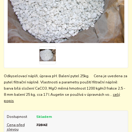
Odkyselovací náplň, úprava pH. Balení pytel 25kg. Cena je uvedena za
pytel filtrační náplně. Vlastnosti a parametry použití filtrační náplně:
barva bílá složení CaCO3, MgO měrná hmotnost 1200 kg/m3 frakce 2,5 -
8 mm balení 25 kg, cca 17 l Augetin se používá v úpravnách vo...
celý
popis
Dostupnost
Skladem
Cena před
728 Kč
slevou