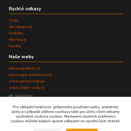
Rychlé odkazy
O nás
Jak nakupovat
Kontakty
Informace
Kariéra
Naše weby
www.aquaterm.cz
www.aqua-bohemia.com
www.upravyvody.eu
www.cisteni-vody.cz
IČ:
25301381
DIČ:
CZ25301381
Pro základní funkčnost, zpříjemnění používání webu, analytické
účely a v případě udělení souhlasu také pro účely cílení reklamy
využíváme soubory cookies. Nastavení vlastních preferencí
cookies můžete kdykoli upravit odkazem ve spodní části stránek.