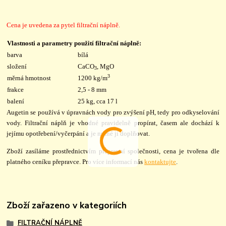
Cena je uvedena za pytel filtrační náplně.
Vlastnosti a parametry použití filtrační náplně:
barva
bílá
složení
CaCO
, MgO
3
3
měrná hmotnost
1200 kg/m
frakce
2,5 - 8 mm
balení
25 kg, cca 17 l
Augetin se používá v úpravnách vody pro zvýšení pH, tedy pro odkyselování
vody. Filtrační náplň je vhodné pravidelně propírat, časem ale dochází k
jejímu opotřebení/vyčerpání a je nutné ji doplňovat.
Zboží zasíláme prostřednictvím přepravní společnosti, cena je tvořena dle
platného ceníku přepravce. Pro více informací nás
kontaktujte
.
Zboží zařazeno v kategoriích
FILTRAČNÍ NÁPLNĚ