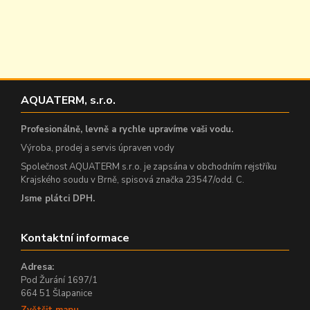
AQUATERM, s.r.o.
Profesionálně, levně a rychle upravíme vaši vodu.
Výroba, prodej a servis úpraven vody
Společnost AQUATERM s.r.o. je zapsána v obchodním rejstříku
Krajského soudu v Brně, spisová značka 23547/odd. C.
Jsme plátci DPH.
Kontaktní informace
Adresa:
Pod Žurání 1697/1
664 51 Šlapanice