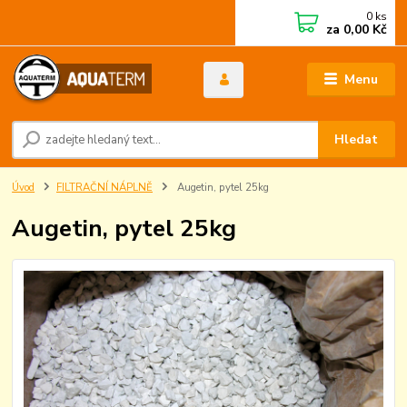
0
ks
za
0,00 Kč
Menu
Hledat
Úvod
FILTRAČNÍ NÁPLNĚ
Augetin, pytel 25kg
Augetin, pytel 25kg