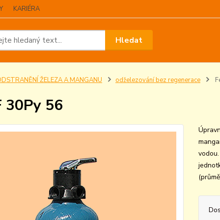
Y
KARIÉRA
Hledat
ODSTRANĚNÍ ŽELEZA A MANGANU
odželezování bez regenerace
F
 30Py 56
Úpravn
mangan
vodou.
jednot
(průmě
Dos