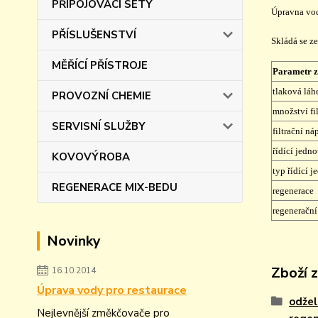
PŘIPOJOVACÍ SETY
Úpravna v
PŘÍSLUŠENSTVÍ
Skládá se ze
MĚŘÍCÍ PŘÍSTROJE
Parametr z
tlaková láh
PROVOZNÍ CHEMIE
množství fi
SERVISNÍ SLUŽBY
filtrační ná
řídící jedno
KOVOVÝROBA
typ řídící 
REGENERACE MIX-BEDU
regenerace
regenerační
Novinky
Zboží 
16.10.2014
Úprava vody pro restaurace
odžel
Nejlevnější změkčovače pro