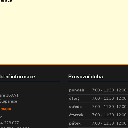
nerace
ktní informace
Provozní doba
:
pondělí
7:00 - 11:30
12:00 
ání 1697/1
úterý
7:00 - 11:30
12:00 
Šlapanice
středa
7:00 - 11:30
12:00 
t mapu
čtvrtek
7:00 - 11:30
12:00 
:
44 228 077
pátek
7:00 - 11:30
12:00 