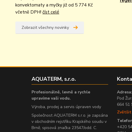
rege
konvektomaty a myčky již od 5 774 Kč
včetně DPH!
číst celé
Zobrazit všechny novinky
AQUATERM, s.r.o.
Konta
Profesionálně, levně a rychle
Adresa
upravíme vaši vodu.
Pod Žur
664 51 
Výroba, prodej a servis úpraven vody
Zvětši
Společnost AQUATERM s.r.o. je zapsána
Telefon
v obchodním rejstříku Krajského soudu v
+420 5
Brně, spisová značka 23547/odd. C.