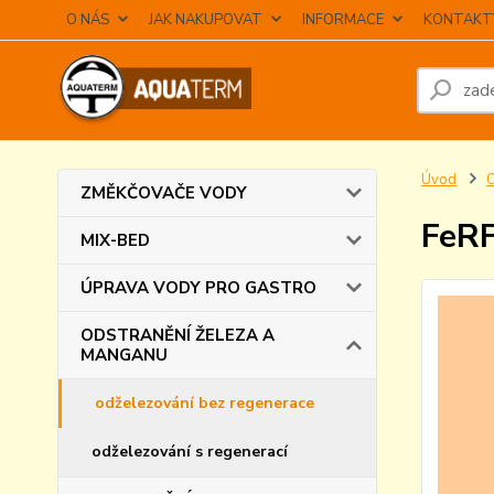
O NÁS
JAK NAKUPOVAT
INFORMACE
KONTAKT
Úvod
ZMĚKČOVAČE VODY
FeRF
MIX-BED
ÚPRAVA VODY PRO GASTRO
ODSTRANĚNÍ ŽELEZA A
MANGANU
odželezování bez regenerace
odželezování s regenerací