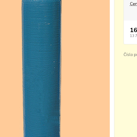
Cen
16
13 
Číslo p