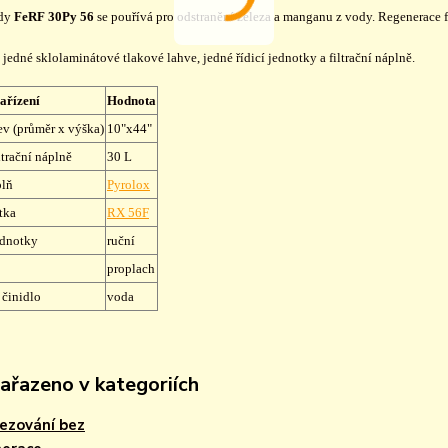
ody
FeRF 30Py 56
se pouřívá pro odstranění železa a manganu z vody. Regenerace f
 jedné sklolaminátové tlakové lahve, jedné řídicí jednotky a filtrační náplně.
ařízení
Hodnota
ev (průměr x výška)
10"x44"
ltrační náplně
30 L
plň
Pyrolox
tka
RX 56F
jednotky
ruční
proplach
 činidlo
voda
zařazeno v kategoriích
ezování bez