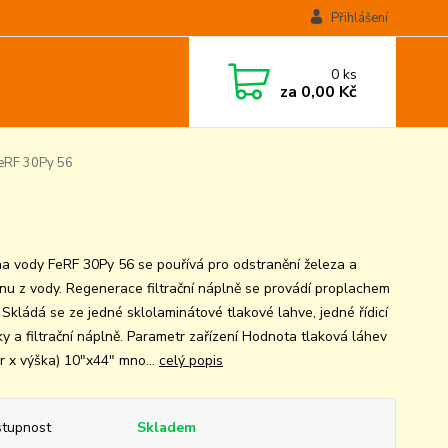
Přihlášení
0
ks
za
0,00 Kč
eRF 30Py 56
a vody FeRF 30Py 56 se pouřívá pro odstranění železa a
u z vody. Regenerace filtrační náplně se provádí proplachem
 Skládá se ze jedné sklolaminátové tlakové lahve, jedné řídicí
ky a filtrační náplně. Parametr zařízení Hodnota tlaková láhev
r x výška) 10"x44" mno...
celý popis
tupnost
Skladem