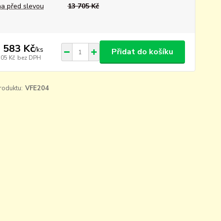
a před slevou
13 705 Kč
 583 Kč
/
ks
Přidat do košíku
705 Kč
bez DPH
roduktu:
VFE204