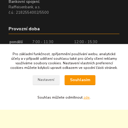
Bankovní spojení:
Raiffeisenbank, a.s.
č.ú.: 2182554002/5500
Provozní doba
pondělí
7:00 - 11:30
12:00 - 15:30
úterý
7:00 - 11:30
12:00 - 16:00
Pro základní funkčnost, zpříjemnění používání webu, analytické
středa
7:00 - 11:30
12:00 - 16:00
účely a v případě udělení souhlasu také pro účely cílení reklamy
využíváme soubory cookies. Nastavení vlastních preferencí
čtvrtek
7:00 - 11:30
12:00 - 16:00
cookies můžete kdykoli upravit odkazem ve spodní části stránek.
pátek
7:00 - 11:30
12:00 - 14:00
Souhlasím
Nastavení
Rychlé odkazy
Souhlas můžete odmítnout
zde
.
O nás
Jak nakupovat
Kontakty
Informace
Kariéra