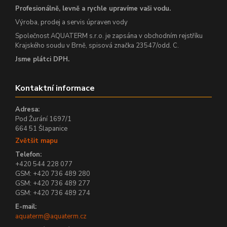
Profesionálně, levně a rychle upravíme vaši vodu.
Výroba, prodej a servis úpraven vody
Společnost AQUATERM s.r.o. je zapsána v obchodním rejstříku
Krajského soudu v Brně, spisová značka 23547/odd. C.
Jsme plátci DPH.
Kontaktní informace
Adresa:
Pod Žurání 1697/1
664 51 Šlapanice
Zvětšit mapu
Telefon:
+420 544 228 077
GSM: +420 736 489 280
GSM: +420 736 489 277
GSM: +420 736 489 274
E-mail:
aquaterm@aquaterm.cz