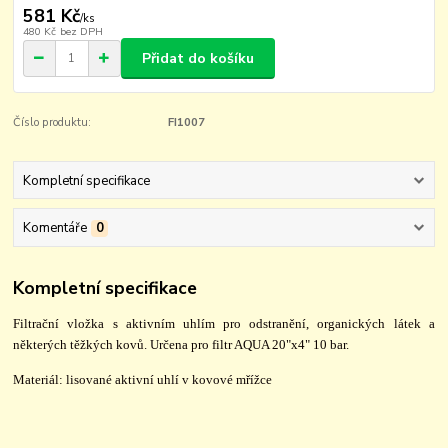
581 Kč
/
ks
480 Kč
bez DPH
Přidat do košíku
Číslo produktu:
FI1007
Kompletní specifikace
Komentáře
0
Kompletní specifikace
Filtrační vložka s aktivním uhlím pro odstranění, organických látek a
některých těžkých kovů. Určena pro filtr AQUA 20"x4" 10 bar.
Materiál: lisované aktivní uhlí v kovové mřížce