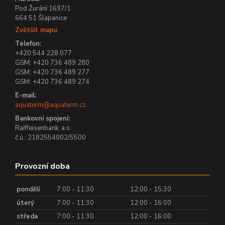
Pod Žurání 1697/1
664 51 Šlapanice
Zvětšit mapu
Telefon:
+420 544 228 077
GSM: +420 736 489 280
GSM: +420 736 489 277
GSM: +420 736 489 274
E-mail:
aquaterm@aquaterm.cz
Bankovní spojení:
Raiffeisenbank, a.s.
č.ú.: 2182554002/5500
Provozní doba
pondělí
7:00 - 11:30
12:00 - 15:30
úterý
7:00 - 11:30
12:00 - 16:00
středa
7:00 - 11:30
12:00 - 16:00