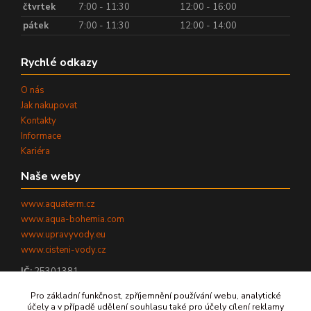
čtvrtek
7:00 - 11:30
12:00 - 16:00
pátek
7:00 - 11:30
12:00 - 14:00
Rychlé odkazy
O nás
Jak nakupovat
Kontakty
Informace
Kariéra
Naše weby
www.aquaterm.cz
www.aqua-bohemia.com
www.upravyvody.eu
www.cisteni-vody.cz
IČ:
25301381
DIČ:
CZ25301381
Pro základní funkčnost, zpříjemnění používání webu, analytické
účely a v případě udělení souhlasu také pro účely cílení reklamy