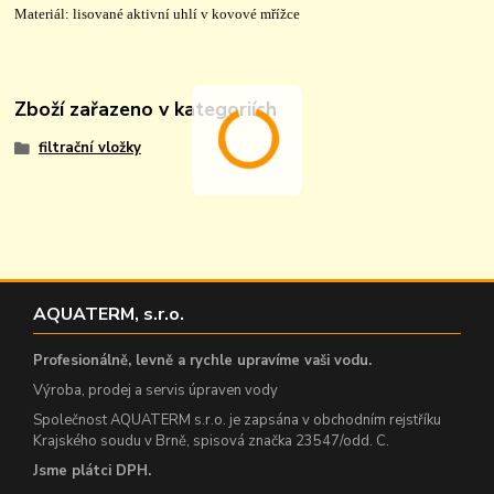
Materiál: lisované aktivní uhlí v kovové mřížce
Zboží zařazeno v kategoriích
filtrační vložky
AQUATERM, s.r.o.
Profesionálně, levně a rychle upravíme vaši vodu.
Výroba, prodej a servis úpraven vody
Společnost AQUATERM s.r.o. je zapsána v obchodním rejstříku
Krajského soudu v Brně, spisová značka 23547/odd. C.
Jsme plátci DPH.