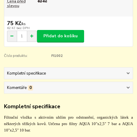
Cena před
62 Kč
slevou
75 Kč
/
ks
62 Kč
bez DPH
Přidat do košíku
Číslo produktu:
FI1002
Kompletní specifikace
Komentáře
0
Kompletní specifikace
Filtrační vložka s aktivním uhlím pro odstranění, organických látek a
některých těžkých kovů. Určena pro filtry AQUA 10"x2,5" 7 bar a AQUA
10"x2,5" 10 bar.