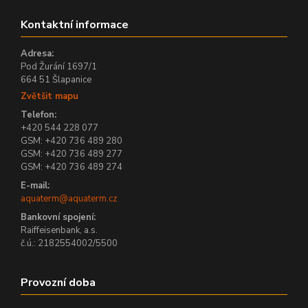
Kontaktní informace
Adresa:
Pod Žurání 1697/1
664 51 Šlapanice
Zvětšit mapu
Telefon:
+420 544 228 077
GSM: +420 736 489 280
GSM: +420 736 489 277
GSM: +420 736 489 274
E-mail:
aquaterm@aquaterm.cz
Bankovní spojení:
Raiffeisenbank, a.s.
č.ú.: 2182554002/5500
Provozní doba