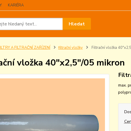
Y
KARIÉRA
Hledat
ILTRY A FILTRAČNÍ ZAŘÍZENÍ
filtrační vložky
Filtrační vložka 40"x2,
rační vložka 40"x2,5"/05 mikron
Filt
max. p
polypr
Dos
Cen