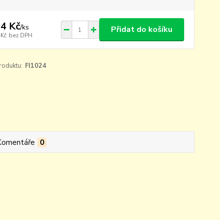
4 Kč
/
ks
Přidat do košíku
 Kč
bez DPH
roduktu:
FI1024
Komentáře
0