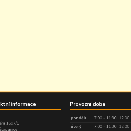
ktní informace
Provozní doba
:
pondělí
7:00 - 11:30
12:00 
ání 1697/1
úterý
7:00 - 11:30
12:00 
Šlapanice