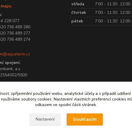
středa
7:00 - 11:30
12:00 
t mapu
čtvrtek
7:00 - 11:30
12:00 
:
44 228 077
pátek
7:00 - 11:30
12:00 
420 736 489 280
420 736 489 277
420 736 489 274
rm@aquaterm.cz
í spojení:
enbank, a.s.
182554002/5500
čnost, zpříjemnění používání webu, analytické účely a v případě udělení
y využíváme soubory cookies. Nastavení vlastních preferencí cookies mů
odkazem ve spodní části stránek.
©
2026
AQUATERM, s.r.o. - Všechna práva vyhrazena.
Zpět nahoru ↑
Souhlasím
Nastavení