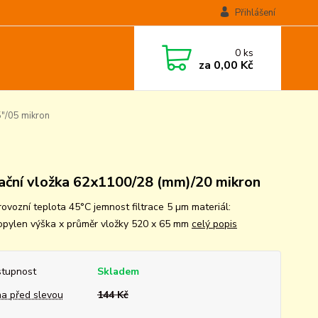
Přihlášení
0
ks
za
0,00 Kč
5"/05 mikron
rační vložka 62x1100/28 (mm)/20 mikron
rovozní teplota 45°C jemnost filtrace 5 µm materiál:
opylen výška x průměr vložky 520 x 65 mm
celý popis
tupnost
Skladem
a před slevou
144 Kč