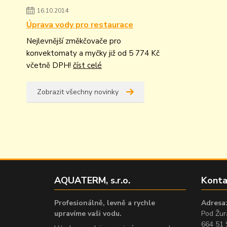
16.10.2014
Úprava vody pro restaurace
Nejlevnější změkčovače pro
konvektomaty a myčky již od 5 774 Kč
včetně DPH!
číst celé
Zobrazit všechny novinky
AQUATERM, s.r.o.
Konta
Profesionálně, levně a rychle
Adresa
upravíme vaši vodu.
Pod Žur
664 51 