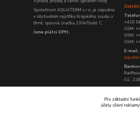
Výroba, prodej a servis úpraven vody
Zvětši
Společnost AQUATERM s.r.o. je zapsána
Telefon
v obchodním rejstříku Krajského soudu v
+420 5
Brně, spisová značka 23547/odd. C.
GSM: +
Jsme plátci DPH.
GSM: +
GSM: +
E-mail:
aquate
Bankovn
Raiffeis
č.ú.: 2
Pro základní funk
účely cílení reklam