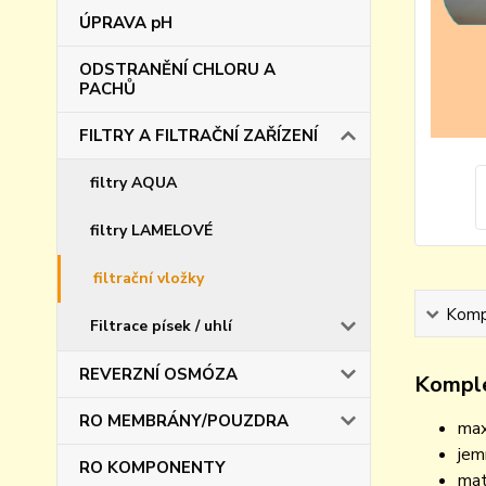
ÚPRAVA pH
ODSTRANĚNÍ CHLORU A
PACHŮ
FILTRY A FILTRAČNÍ ZAŘÍZENÍ
filtry AQUA
filtry LAMELOVÉ
filtrační vložky
Kompl
Filtrace písek / uhlí
REVERZNÍ OSMÓZA
Komple
RO MEMBRÁNY/POUZDRA
max
jem
RO KOMPONENTY
mat