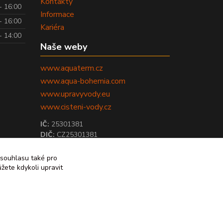
Kontakty
- 16:00
Informace
- 16:00
Kariéra
- 14:00
Naše weby
www.aquaterm.cz
www.aqua-bohemia.com
www.upravyvody.eu
www.cisteni-vody.cz
IČ:
25301381
DIČ:
CZ25301381
 souhlasu také pro
žete kdykoli upravit