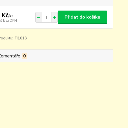
 Kč
/
ks
Přidat do košíku
Kč
bez DPH
roduktu:
FI1013
Komentáře
0