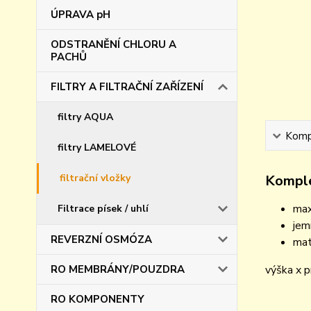
ÚPRAVA pH
ODSTRANĚNÍ CHLORU A
PACHŮ
FILTRY A FILTRAČNÍ ZAŘÍZENÍ
filtry AQUA
Kompl
filtry LAMELOVÉ
filtrační vložky
Komple
max
Filtrace písek / uhlí
jem
REVERZNÍ OSMÓZA
mat
RO MEMBRÁNY/POUZDRA
výška x 
RO KOMPONENTY