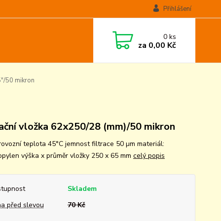
Přihlášení
0
ks
za
0,00 Kč
5"/50 mikron
rační vložka 62x250/28 (mm)/50 mikron
rovozní teplota 45°C jemnost filtrace 50 µm materiál:
opylen výška x průměr vložky 250 x 65 mm
celý popis
tupnost
Skladem
a před slevou
70 Kč