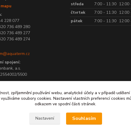
středa
7:00 - 11:30
12:00 
t mapu
čtvrtek
7:00 - 11:30
12:00 
:
44 228 077
pátek
7:00 - 11:30
12:00 
420 736 489 280
420 736 489 277
420 736 489 274
rm@aquaterm.cz
í spojení:
enbank, a.s.
182554002/5500
čnost, zpříjemnění používání webu, analytické účely a v případě udělení
y využíváme soubory cookies. Nastavení vlastních preferencí cookies mů
odkazem ve spodní části stránek.
©
2026
AQUATERM, s.r.o. - Všechna práva vyhrazena.
Zpět nahoru ↑
Souhlasím
Nastavení