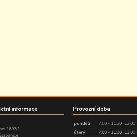
ktní informace
Provozní doba
:
pondělí
7:00 - 11:30
12:00 
ání 1697/1
úterý
7:00 - 11:30
12:00 
Šlapanice