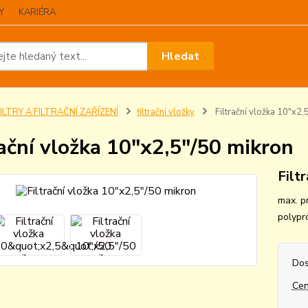
Y
KARIÉRA
Hledat
ILTRY A FILTRAČNÍ ZAŘÍZENÍ
filtrační vložky
Filtrační vložka 10"x2,
rační vložka 10"x2,5"/50 mikron
Filt
max. p
polypr
Dos
Cen