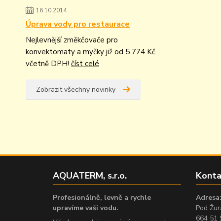
16.10.2014
Úprava vody pro restaurace
Nejlevnější změkčovače pro
konvektomaty a myčky již od 5 774 Kč
včetně DPH!
číst celé
Zobrazit všechny novinky
AQUATERM, s.r.o.
Konta
Profesionálně, levně a rychle
Adresa
upravíme vaši vodu.
Pod Žur
664 51 