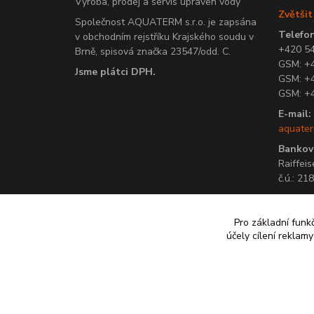
Výroba, prodej a servis úpraven vody
Zvětši
Společnost AQUATERM s.r.o. je zapsána
Telefon
v obchodním rejstříku Krajského soudu v
+420 5
Brně, spisová značka 23547/odd. C.
GSM: +
Jsme plátci DPH.
GSM: +
GSM: +
E-mail:
aquate
Bankovn
Raiffeis
č.ú.: 2
Pro základní funk
účely cílení reklam