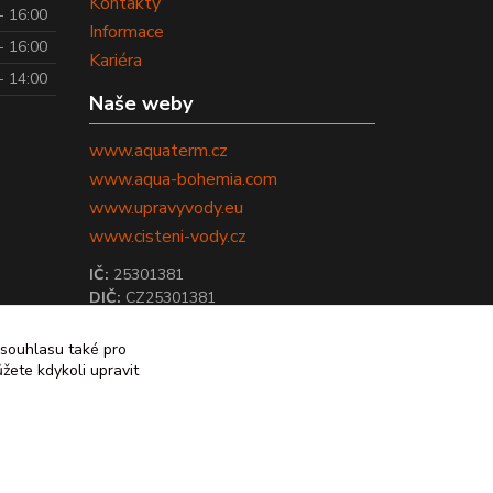
Kontakty
- 16:00
Informace
- 16:00
Kariéra
- 14:00
Naše weby
www.aquaterm.cz
www.aqua-bohemia.com
www.upravyvody.eu
www.cisteni-vody.cz
IČ:
25301381
DIČ:
CZ25301381
 souhlasu také pro
žete kdykoli upravit