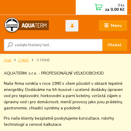
0
ks
za
0,00 Kč
Menu
Hledat
Úvod
O NÁS
O FIRMĚ
AQUATERM, s.r.o. - PROFESIONÁLNÍ VELKOOBCHOD
Naše firma vznikla v roce 1990 s cílem působit v oblasti tepelné
energetiky. Dodáváme na trh kusové i ucelené dodávky úpraven
vod pro teplovodní, horkovodní a parní kotelny, vzrůstá zájem o
úpravny vod i pro domácnosti, menší provozy jako jsou prádelny,
gastronomie, chladící systémy a podobně.
Pro naše klienty bezplatně poskytujeme konzultace, návrhy
technologií a cenové kalkulace.