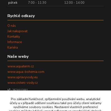
pátek
7:00 - 11:30
12:00 - 14:00
Rychlé odkazy
O nás
Jak nakupovat
Kontakty
Informace
Kariéra
Naše weby
www.aquaterm.cz
www.aqua-bohemia.com
www.upravyvody.eu
www.cisteni-vody.cz
IČ:
25301381
DIČ:
CZ25301381
Pro základní funkčnost, zpříjemnění používání webu, analytické
účely a v případě udělení souhlasu také pro účely cílení reklamy
využíváme soubory cookies. Nastavení vlastních preferencí