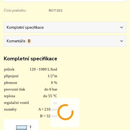
Číslo produktu:
ROT202
Kompletní specifikace
Komentáře
0
Kompletní specifikace
průtok
120 - 1080 L/hod
připojení
1/2"m
přesnost
6 %
provozní tlak
do 6 bar
teplota
do 55 °C
regulační ventil
ne
rozměry
A = 210 mm
B = 32 mm