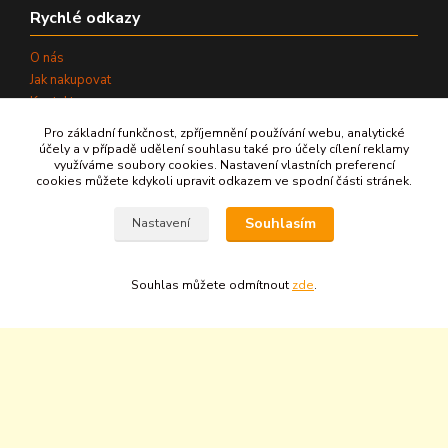
Rychlé odkazy
O nás
Jak nakupovat
Kontakty
Informace
Pro základní funkčnost, zpříjemnění používání webu, analytické
Kariéra
účely a v případě udělení souhlasu také pro účely cílení reklamy
využíváme soubory cookies. Nastavení vlastních preferencí
Naše weby
cookies můžete kdykoli upravit odkazem ve spodní části stránek.
www.aquaterm.cz
Souhlasím
Nastavení
www.aqua-bohemia.com
www.upravyvody.eu
Souhlas můžete odmítnout
zde
.
www.cisteni-vody.cz
IČ:
25301381
DIČ:
CZ25301381
©
2026
AQUATERM, s.r.o. - Všechna práva vyhrazena.