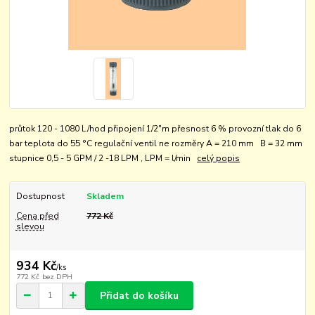
průtok 120 - 1080 L/hod připojení 1/2"m přesnost 6 % provozní tlak do 6
bar teplota do 55 °C regulační ventil ne rozměry A = 210 mm B = 32 mm
stupnice 0,5 - 5 GPM / 2 -18 LPM , LPM = l/min
celý popis
Dostupnost
Skladem
Cena před
772 Kč
slevou
934 Kč
/
ks
772 Kč
bez DPH
Přidat do košíku