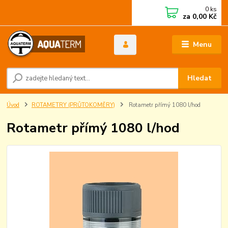
0
ks
za
0,00 Kč
Menu
Hledat
Úvod
ROTAMETRY (PRŮTOKOMĚRY)
Rotametr přímý 1080 l/hod
Rotametr přímý 1080 l/hod