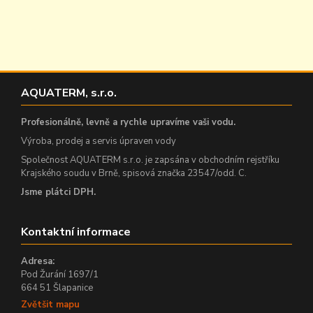
AQUATERM, s.r.o.
Profesionálně, levně a rychle upravíme vaši vodu.
Výroba, prodej a servis úpraven vody
Společnost AQUATERM s.r.o. je zapsána v obchodním rejstříku
Krajského soudu v Brně, spisová značka 23547/odd. C.
Jsme plátci DPH.
Kontaktní informace
Adresa:
Pod Žurání 1697/1
664 51 Šlapanice
Zvětšit mapu