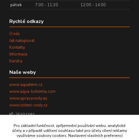
pátek
7:00 - 11:30
12:00 - 14:00
Rychlé odkazy
O nás
Jak nakupovat
Kontakty
Informace
Kariéra
Naše weby
www.aquaterm.cz
www.aqua-bohemia.com
www.upravyvody.eu
www.cisteni-vody.cz
IČ:
25301381
DIČ:
CZ25301381
Pro základní funkčnost, zpříjemnění používání webu, analytické
účely a v případě udělení souhlasu také pro účely cílení reklamy
využíváme soubory cookies. Nastavení vlastních preferencí