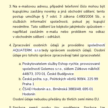
Na e-mailovou adresu, případně telefonní číslo mohou být
kupujícímu zasílány novinky a jiná obchodní sdělení, tento
postup umožňuje § 7 odst. 3 zákona č.480/2004 Sb., o
službách informační společnosti, pokud jej kupující
neodmítne. Tato sdělení lze kdykoliv jakýmkoliv způsobem –
například zasláním e-mailu nebo proklikem na odkaz
v obchodním sdělení – odhlásit.
Zpracování osobních údajů je prováděno s
polečností
AQUATERM, s.r.o.
tedy správcem osobních údajů. Osobní
údaje pro tohoto správce zpracovávají také zpracovatelé:
Poskytovatelem služby Eshop-rychle, provozované
společností Golemos s.r.o., sídlem Zátkovo nábřeží
448/73, 370 01, České Budějovice
Česká pošta, s.p., Politických vězňů 909/4, 225 99
Praha 1
ČSAD Hodonín a.s., Brněnská 3883/48, 695 01
Hodonín
Osobní údaje nebudou předány do třetích zemí mimo EU.
Správce nemá osobu tzv. pověřence. Správce lze