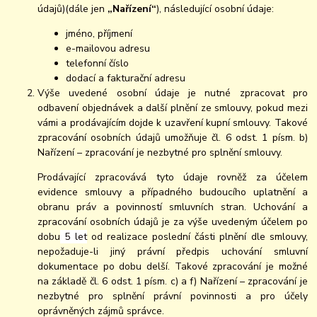
údajů)(dále jen
„Nařízení“
), následující osobní údaje:
jméno, příjmení
e-mailovou adresu
telefonní číslo
dodací a fakturační adresu
Výše uvedené osobní údaje je nutné zpracovat pro
odbavení objednávek a další plnění ze smlouvy, pokud mezi
vámi a prodávajícím dojde k uzavření kupní smlouvy. Takové
zpracování osobních údajů umožňuje čl. 6 odst. 1 písm. b)
Nařízení – zpracování je nezbytné pro splnění smlouvy.
Prodávající zpracovává tyto údaje rovněž za účelem
evidence smlouvy a případného budoucího uplatnění a
obranu práv a povinností smluvních stran. Uchování a
zpracování osobních údajů je za výše uvedeným účelem po
dobu
5 let
od realizace poslední části plnění dle smlouvy,
nepožaduje-li jiný právní předpis uchování smluvní
dokumentace po dobu delší. Takové zpracování je možné
na základě čl. 6 odst. 1 písm. c) a f) Nařízení – zpracování je
nezbytné pro splnění právní povinnosti a pro účely
oprávněných zájmů správce.