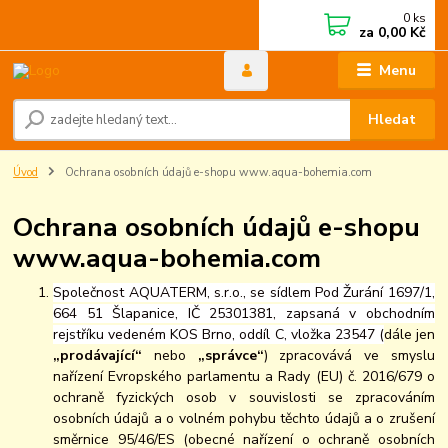
0
ks
za
0,00 Kč
Menu
Hledat
Úvod
Ochrana osobních údajů e-shopu www.aqua-bohemia.com
Ochrana osobních údajů e-shopu
www.aqua-bohemia.com
Společnost AQUATERM, s.r.o., se sídlem Pod Žurání 1697/1,
664 51 Šlapanice, IČ 25301381, zapsaná v obchodním
rejstříku vedeném KOS Brno, oddíl C, vložka 23547 (
dále jen
„prodávající“
nebo
„správce“
) zpracovává ve smyslu
nařízení Evropského parlamentu a Rady (EU) č. 2016/679 o
ochraně fyzických osob v souvislosti se zpracováním
osobních údajů a o volném pohybu těchto údajů a o zrušení
směrnice 95/46/ES (obecné nařízení o ochraně osobních