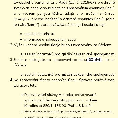
Evropského parlamentu a Rady (EU) č. 2016/679 o ochraně
fyzických osob v souvislosti se zpracováním osobních údajů
a o volném pohybu těchto údajů a o zrušení směrnice
95/46/ES (obecné nařízení o ochraně osobních údajů) (dále
jen
„Nařízení“
), zpracovával/a následující osobní údaje:
emailovou adresu
informace o zakoupeném zboží
Výše uvedené osobní údaje budou zpracovány za účelem:
zaslání dotazníků pro zjištění zákaznické spokojenosti
Souhlas udělujete na zpracování po dobu
60 dní
a to za
účelem:
zaslání dotazníků pro zjištění zákaznické spokojenosti
Ke zpracování těchto osobních údajů Správce využívá tyto
Zpracovatele:
Poskytovatel služby Heureka, provozované
společností Heureka Shopping s.r.o., sídlem
Karolinská 650/1, 186 00, Praha 8-Karlín
Případně další poskytovatelé zpracovatelských softwarů, služeb a aplikací,
které však v současné době společnost nevyužívá.