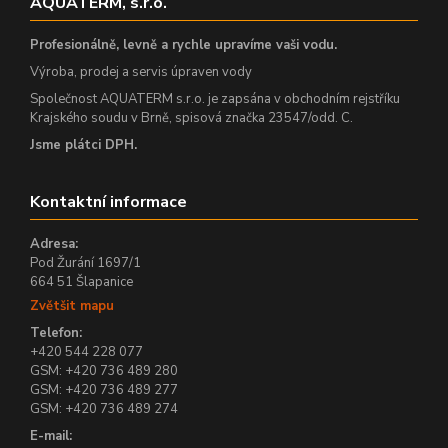
AQUATERM, s.r.o.
Profesionálně, levně a rychle upravíme vaši vodu.
Výroba, prodej a servis úpraven vody
Společnost AQUATERM s.r.o. je zapsána v obchodním rejstříku
Krajského soudu v Brně, spisová značka 23547/odd. C.
Jsme plátci DPH.
Kontaktní informace
Adresa:
Pod Žurání 1697/1
664 51 Šlapanice
Zvětšit mapu
Telefon:
+420 544 228 077
GSM: +420 736 489 280
GSM: +420 736 489 277
GSM: +420 736 489 274
E-mail: