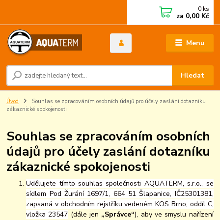
0
ks
za
0,00 Kč
Menu
Hledat
Úvod
Souhlas se zpracováním osobních údajů pro účely zaslání dotazníku
zákaznické spokojenosti
Souhlas se zpracováním osobních
údajů pro účely zaslání dotazníku
zákaznické spokojenosti
Udělujete tímto souhlas společnosti AQUATERM, s.r.o., se
sídlem Pod Žurání 1697/1, 664 51 Šlapanice, IČ25301381,
zapsaná v obchodním rejstříku vedeném KOS Brno, oddíl C,
vložka 23547
(dále jen
„Správce“
), aby ve smyslu nařízení