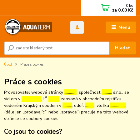
0
ks
za
0,00 Kč
Menu
Hledat
Úvod
Práce s cookies
Práce s cookies
Provozovatel webové stránky
………….
, společnost
………..
s.r.o., se
sídlem v
…………………
, IČ
………..
, zapsaná v obchodním rejstříku
vedeném Krajským soudem v
……….
, oddíl
……….
, vložka
……………..
(dále jen „prodávající“ nebo „správce“) pracuje na této webové
stránce se soubory cookies.
Co jsou to cookies?