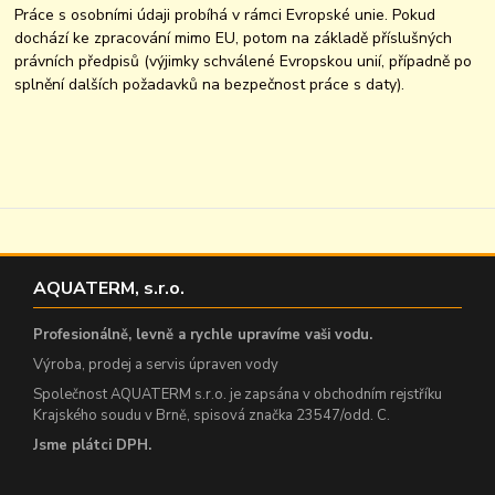
Práce s osobními údaji probíhá v rámci Evropské unie. Pokud
dochází ke zpracování mimo EU, potom na základě příslušných
právních předpisů (výjimky schválené Evropskou unií, případně po
splnění dalších požadavků na bezpečnost práce s daty).
AQUATERM, s.r.o.
Profesionálně, levně a rychle upravíme vaši vodu.
Výroba, prodej a servis úpraven vody
Společnost AQUATERM s.r.o. je zapsána v obchodním rejstříku
Krajského soudu v Brně, spisová značka 23547/odd. C.
Jsme plátci DPH.